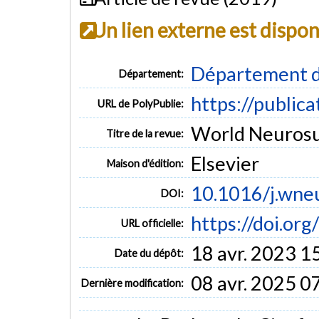
Un lien externe est dispo
Département d
Département:
https://public
URL de PolyPublie:
World Neurosur
Titre de la revue:
Elsevier
Maison d'édition:
10.1016/j.wne
DOI:
https://doi.or
URL officielle:
18 avr. 2023 1
Date du dépôt:
08 avr. 2025 0
Dernière modification: