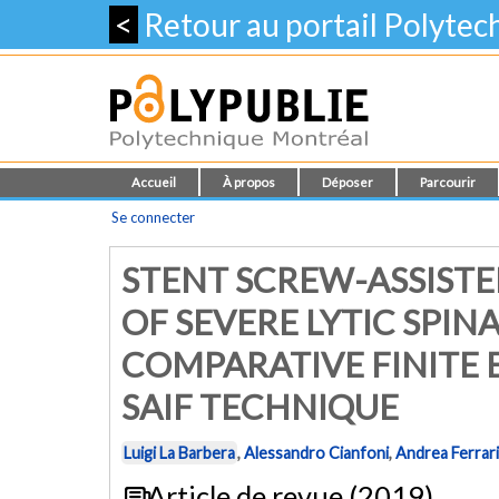
<
Retour au portail Polyte
Accueil
À propos
Déposer
Parcourir
Se connecter
STENT SCREW-ASSISTED
OF SEVERE LYTIC SPIN
COMPARATIVE FINITE 
SAIF TECHNIQUE
Luigi La Barbera
,
Alessandro Cianfoni
,
Andrea Ferrari
Article de revue (2019)