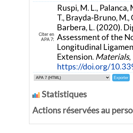
Ruspi, M. L., Palanca, M.
T., Brayda-Bruno, M., G
Barbera, L. (2020). D
Citer en
Assessment of the No
APA 7:
Longitudinal Ligament
Extension.
Materials
,
https://doi.org/10.
Statistiques
Actions réservées au pers