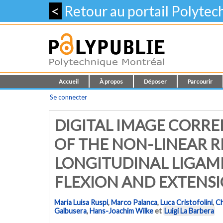
<
Retour au portail Polyte
Accueil
À propos
Déposer
Parcourir
Se connecter
DIGITAL IMAGE CORRE
OF THE NON-LINEAR R
LONGITUDINAL LIGAME
FLEXION AND EXTENS
Maria Luisa Ruspi
,
Marco Palanca
,
Luca Cristofolini
,
Ch
Galbusera
,
Hans-Joachim Wilke
et
Luigi La Barbera