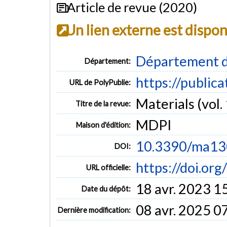
Article de revue (2020)
Un lien externe est dispo
Département d
Département:
https://public
URL de PolyPublie:
Materials (vol. 
Titre de la revue:
MDPI
Maison d'édition:
10.3390/ma1
DOI:
https://doi.o
URL officielle:
18 avr. 2023 1
Date du dépôt:
08 avr. 2025 0
Dernière modification: