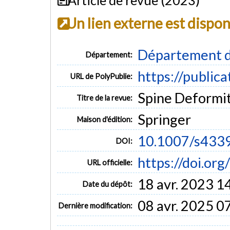
Un lien externe est dispo
Département d
Département:
https://public
URL de PolyPublie:
Spine Deformity
Titre de la revue:
Springer
Maison d'édition:
10.1007/s433
DOI:
https://doi.o
URL officielle:
18 avr. 2023 1
Date du dépôt:
08 avr. 2025 0
Dernière modification: