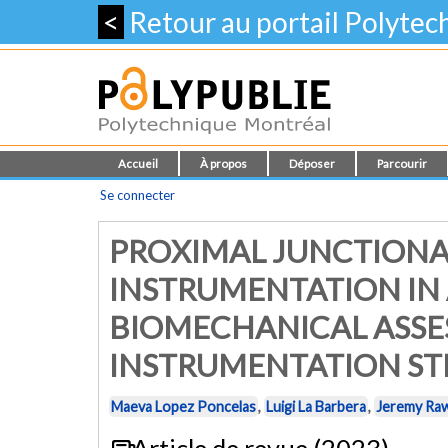
<
Retour au portail Polyte
Accueil
À propos
Déposer
Parcourir
Se connecter
PROXIMAL JUNCTIONAL
INSTRUMENTATION IN 
BIOMECHANICAL ASSE
INSTRUMENTATION ST
Maeva Lopez Poncelas
,
Luigi La Barbera
,
Jeremy Raw
Article de revue (2023)