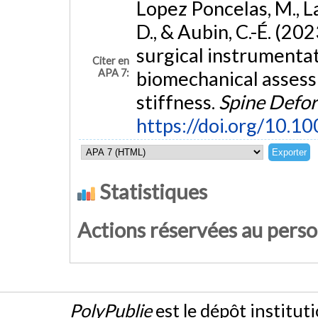
Lopez Poncelas, M., La
D., & Aubin, C.-É. (20
surgical instrumentat
Citer en
APA 7:
biomechanical assess
stiffness.
Spine Defo
https://doi.org/10.
Statistiques
Actions réservées au pers
PolyPublie
est le dépôt institut