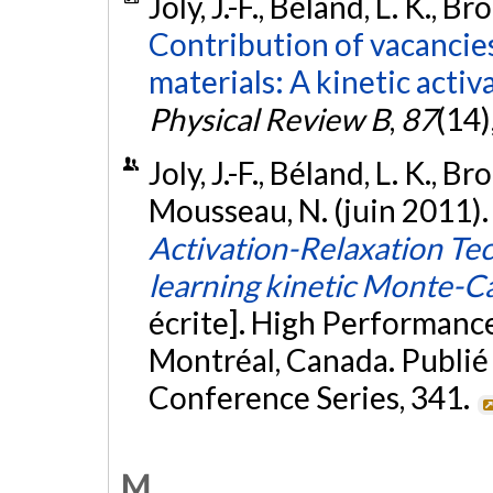
Joly, J.-F., Béland, L. K., 
Contribution of vacancie
materials: A kinetic acti
Physical Review B
,
87
(14)
Joly, J.-F., Béland, L. K., B
Mousseau, N. (juin 2011)
Activation-Relaxation Tech
learning kinetic Monte-C
écrite]. High Performan
Montréal, Canada. Publié 
Conference Series, 341.
M