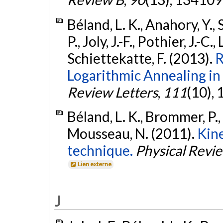
Béland, L. K., Anahory, Y.
P., Joly, J.-F., Pothier, J.-C
Schiettekatte, F. (2013).
R
Logarithmic Annealing in 
Review Letters
,
111
(10),
Béland, L. K., Brommer, P., E
Mousseau, N. (2011).
Kine
technique.
Physical Revi
Lien externe
J