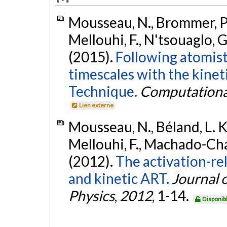
Mousseau, N., Brommer, P., J
Mellouhi, F., N'tsouaglo, G
(2015).
Following atomist
timescales with the kinet
Technique.
Computational
Lien externe
Mousseau, N., Béland, L. K.,
Mellouhi, F., Machado-Char
(2012).
The activation-r
and kinetic ART.
Journal 
Physics
,
2012
, 1-14.
Disponib