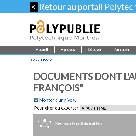
<
Retour au portail Polyte
Accueil
À propos
Déposer
Parcourir
Se connecter
DOCUMENTS DONT L'AU
FRANÇOIS"
Monter d'un niveau
Pour citer ou exporter
Réseau de collaboration