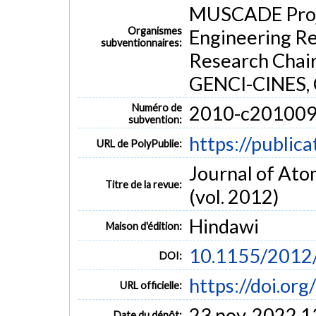
MUSCADE Proje
Organismes
Engineering Re
subventionnaires:
Research Chair
GENCI-CINES, 
Numéro de
2010-c20100
subvention:
https://public
URL de PolyPublie:
Journal of Atom
Titre de la revue:
(vol. 2012)
Hindawi
Maison d'édition:
10.1155/2012
DOI:
https://doi.o
URL officielle:
23 nov. 2022 1
Date du dépôt: