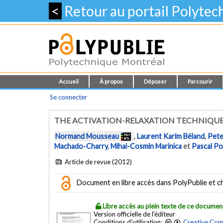
<
Retour au portail Polyte
Accueil
À propos
Déposer
Parcourir
Se connecter
THE ACTIVATION-RELAXATION TECHNIQUE
Normand Mousseau
,
Laurent Karim Béland
,
Pete
Machado-Charry
,
Mihai-Cosmin Marinica
et
Pascal P
Article de revue (2012)
Document en libre accès dans PolyPublie et chez
Libre accès au plein texte de ce documen
Version officielle de l'éditeur
Conditions d'utilisation:
Creative Com