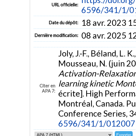
URL officielle:
6596/341/1/0
18 avr. 2023 1
Date du dépôt:
08 avr. 2025 1
Dernière modification:
Joly, J.-F., Béland, L. 
Mousseau, N. (juin 2
Activation-Relaxation 
learning kinetic Mon
Citer en
APA 7:
écrite]. High Perfo
Montréal, Canada. Pub
Conference Series, 3
6596/341/1/012007