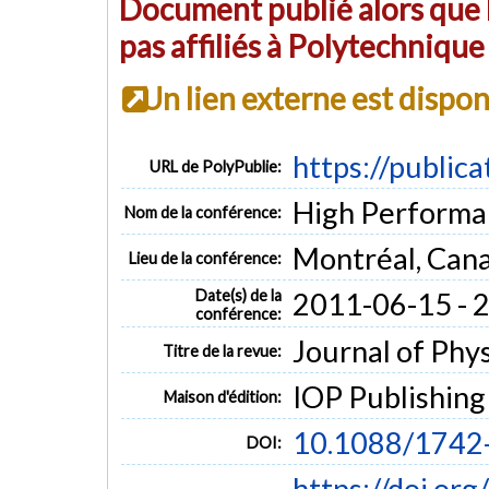
Document publié alors que l
pas affiliés à Polytechniqu
Un lien externe est dispo
https://public
URL de PolyPublie:
High Perform
Nom de la conférence:
Montréal, Can
Lieu de la conférence:
Date(s) de la
2011-06-15 - 
conférence:
Journal of Phys
Titre de la revue:
IOP Publishing
Maison d'édition:
10.1088/1742
DOI:
https://doi.or