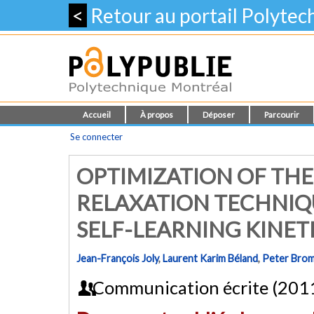
<
Retour au portail Polyte
Accueil
À propos
Déposer
Parcourir
Se connecter
OPTIMIZATION OF THE
RELAXATION TECHNIQU
SELF-LEARNING KINE
Jean-François Joly
,
Laurent Karim Béland
,
Peter Bro
Communication écrite (201