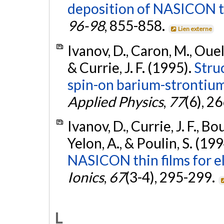
deposition of NASICON th
96-98
, 855-858.
Lien externe
Ivanov, D., Caron, M., Ouelle
& Currie, J. F. (1995).
Struc
spin-on barium-strontium 
Applied Physics
,
77
(6), 2
Ivanov, D., Currie, J. F., Bo
Yelon, A., & Poulin, S. (19
NASICON thin films for e
Ionics
,
67
(3-4), 295-299.
L