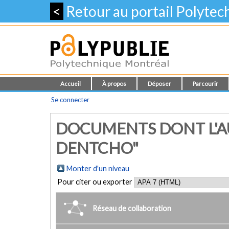
<
Retour au portail Polyte
Accueil
À propos
Déposer
Parcourir
Se connecter
DOCUMENTS DONT L'AU
DENTCHO"
Monter d'un niveau
Pour citer ou exporter
Réseau de collaboration