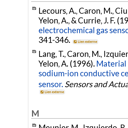
Lecours, A., Caron, M., Ciur
Yelon, A., & Currie, J. F. (1
electrochemical gas senso
341-346.
Lien externe
Lang, T., Caron, M., Izquierd
Yelon, A. (1996).
Material
sodium-ion conductive ce
sensor.
Sensors and Actua
Lien externe
M
Meunier, M., Izquierdo, R.,