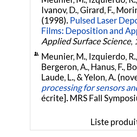
Ivanov, D., Girard, F., Mori
(1998).
Pulsed Laser Depo
Films: Deposition and App
Applied Surface Science
,
Meunier, M., Izquierdo, R., 
Bergeron, A., Hanus, F., Bou
Laude, L., & Yelon, A. (n
processing for sensors an
écrite]. MRS Fall Sympos
Liste produi