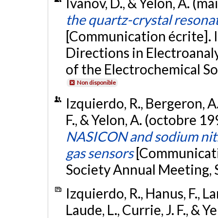
Ivanov, D., & Yelon, A. (ma
the quartz-crystal resona
[Communication écrite].
Directions in Electroanal
of the Electrochemical So
Non disponible
Izquierdo, R., Bergeron, A.,
F., & Yelon, A. (octobre 19
NASICON and sodium nitrid
gas sensors
[Communicatio
Society Annual Meeting, 
Izquierdo, R., Hanus, F., La
Laude, L., Currie, J. F., & Y