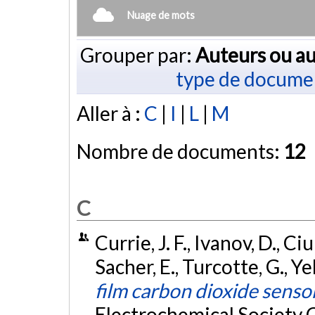
Nuage de mots
Grouper par:
Auteurs ou au
type de docume
Aller à :
C
|
I
|
L
|
M
Nombre de documents:
12
C
Currie, J. F., Ivanov, D., Ci
Sacher, E., Turcotte, G., Yel
film carbon dioxide senso
Electrochemical Society