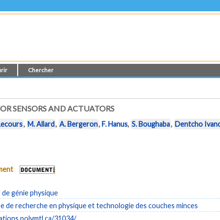
rir
Chercher
 FOR SENSORS AND ACTUATORS
Lecours
,
M. Allard
,
A. Bergeron
,
F. Hanus
,
S. Boughaba
,
Dentcho Ivan
ument
de génie physique
 de recherche en physique et technologie des couches minces
cations.polymtl.ca/31034/