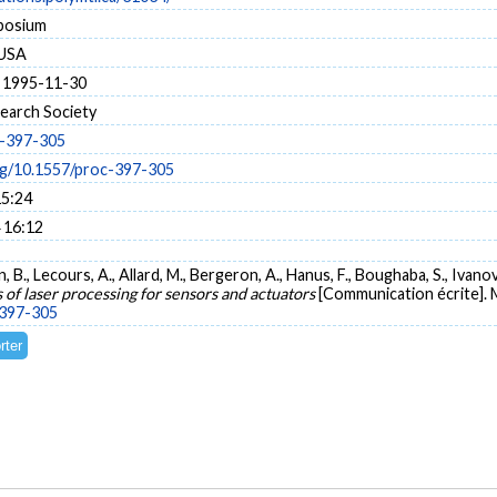
posium
 USA
 1995-11-30
search Society
c-397-305
org/10.1557/proc-397-305
15:24
 16:12
 B., Lecours, A., Allard, M., Bergeron, A., Hanus, F., Boughaba, S., Ivanov, D
 of laser processing for sensors and actuators
[Communication écrite]. 
-397-305