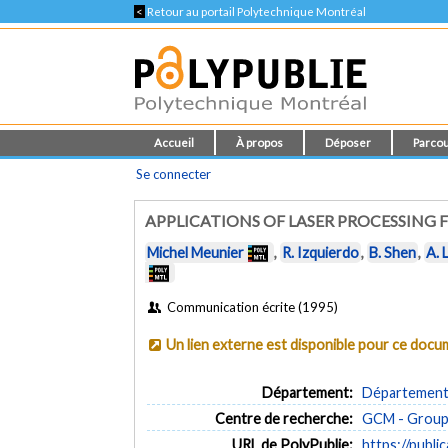
<
Retour au portail Polytechnique Montréal
Accueil
À propos
Déposer
Parcou
Se connecter
APPLICATIONS OF LASER PROCESSING
Michel Meunier
,
R. Izquierdo
,
B. Shen
,
A. 
Communication écrite (1995)
Un lien externe est disponible pour ce doc
Département:
Département 
Centre de recherche:
GCM - Groupe
URL de PolyPublie:
https://publi