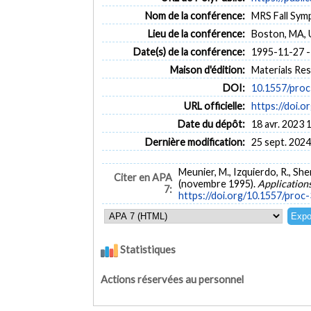
Nom de la conférence:
MRS Fall Sym
Lieu de la conférence:
Boston, MA,
Date(s) de la conférence:
1995-11-27 -
Maison d'édition:
Materials Re
DOI:
10.1557/pro
URL officielle:
https://doi.
Date du dépôt:
18 avr. 2023 
Dernière modification:
25 sept. 2024
Meunier, M., Izquierdo, R., Shen,
Citer en APA
(novembre 1995).
Applications
7:
https://doi.org/10.1557/proc
Statistiques
Actions réservées au personnel