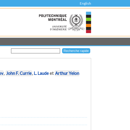
English
ov
,
John F. Currie
,
L. Laude
et
Arthur Yelon