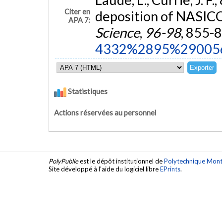
Citer en
deposition of NASICO
APA 7:
Science
,
96-98
, 855-
4332%2895%29005
Statistiques
Actions réservées au personnel
PolyPublie
est le dépôt institutionnel de
Polytechnique Mont
Site développé à l'aide du logiciel libre
EPrints
.