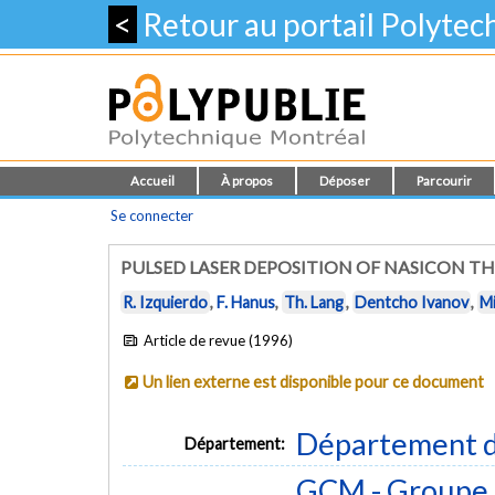
<
Retour au portail Polyte
Accueil
À propos
Déposer
Parcourir
Se connecter
PULSED LASER DEPOSITION OF NASICON TH
R. Izquierdo
,
F. Hanus
,
Th. Lang
,
Dentcho Ivanov
,
Mi
Article de revue (1996)
Un lien externe est disponible pour ce document
Département d
Département:
GCM - Groupe 