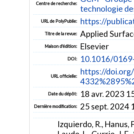
Centre de recherche:
technologie de
https://public
URL de PolyPublie:
Applied Surfac
Titre de la revue:
Elsevier
Maison d'édition:
10.1016/0169
DOI:
https://doi.or
URL officielle:
4332%2895%2
18 avr. 2023 1
Date du dépôt:
25 sept. 2024 
Dernière modification:
Izquierdo, R., Hanus, F.
Laude, L., Currie, J. F.