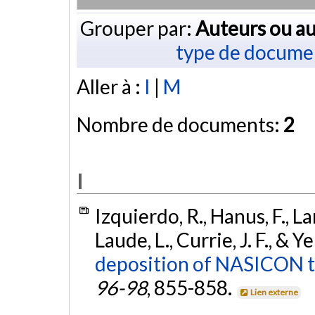
Grouper par:
Auteurs ou au
type de docume
Aller à :
I
|
M
Nombre de documents:
2
I
Izquierdo, R., Hanus, F., La
Laude, L., Currie, J. F., & Y
deposition of NASICON th
96-98
, 855-858.
Lien externe