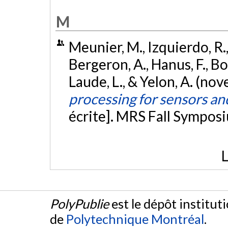
M
Meunier, M., Izquierdo, R., 
Bergeron, A., Hanus, F., Bou
Laude, L., & Yelon, A. (n
processing for sensors an
écrite]. MRS Fall Sympos
L
PolyPublie
est le dépôt institut
de
Polytechnique Montréal
.