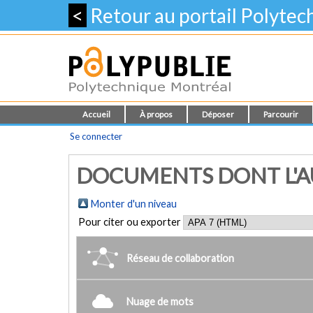
<
Retour au portail Polyte
Accueil
À propos
Déposer
Parcourir
Se connecter
DOCUMENTS DONT L'AUT
Monter d'un niveau
Pour citer ou exporter
Réseau de collaboration
Nuage de mots