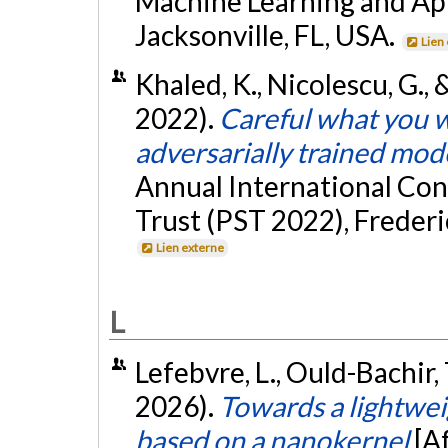
Machine Learning and Ap
Jacksonville, FL, USA.
Lien
Khaled, K., Nicolescu, G.,
2022).
Careful what you w
adversarially trained mod
Annual International Con
Trust (PST 2022), Frederi
Lien externe
L
Lefebvre, L., Ould-Bachir, 
2026).
Towards a lightwe
based on a nanokernel
[A