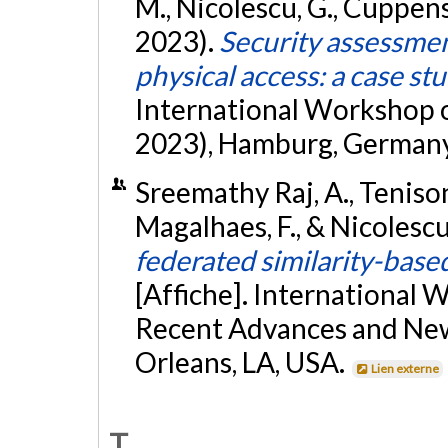
M., Nicolescu, G., Cuppens
2023).
Security assessmen
physical access: a case st
International Workshop 
2023), Hamburg, Germany
Sreemathy Raj, A., Tenison
Magalhaes, F., & Nicolesc
federated similarity-bas
[Affiche]. International 
Recent Advances and New
Orleans, LA, USA.
Lien externe
T