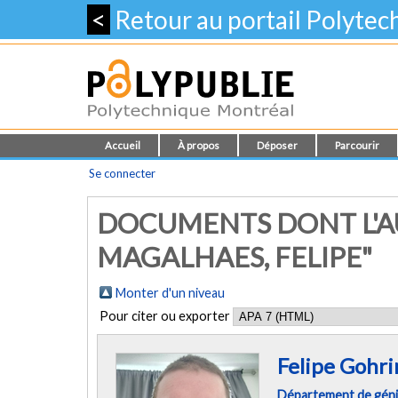
<
Retour au portail Polyte
Accueil
À propos
Déposer
Parcourir
Se connecter
DOCUMENTS DONT L'A
MAGALHAES, FELIPE"
Monter d'un niveau
Pour citer ou exporter
Felipe Gohr
Département de génie