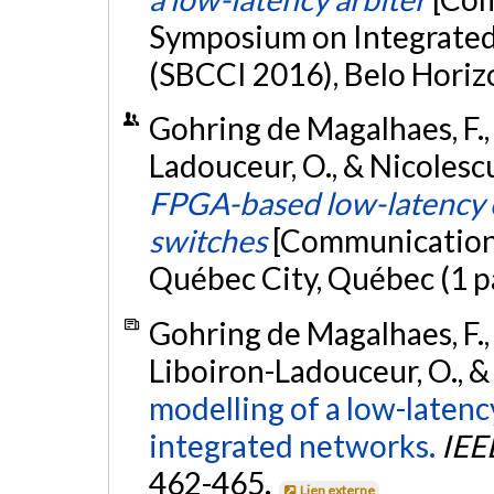
Symposium on Integrated
(SBCCI 2016), Belo Horizo
Gohring de Magalhaes, F., X
Ladouceur, O., & Nicolescu
FPGA-based low-latency c
switches
[Communication 
Québec City, Québec (1 p
Gohring de Magalhaes, F., Pr
Liboiron-Ladouceur, O., &
modelling of a low-latency
integrated networks.
IEE
462-465.
Lien externe