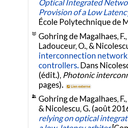
Optical Integrated Netwo
Provision of a Low Latenc
École Polytechnique de M
Gohring de Magalhaes, F., N
Ladouceur, O., & Nicolescu
interconnection network 
controllers.
Dans Nicolescu
(édit.),
Photonic intercon
pages).
Lien externe
Gohring de Magalhaes, F., 
& Nicolescu, G. (août 201
relying on optical integra
a low-latency arbiter
[Com