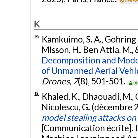
Lien ex
K
Kamkuimo, S. A., Gohring d
Misson, H., Ben Attia, M., 
Decomposition and Model
of Unmanned Aerial Vehic
Drones
,
7
(8), 501-501.
Di
Khaled, K., Dhaouadi, M., 
Nicolescu, G. (décembre 
model stealing attacks on
[Communication écrite]. 