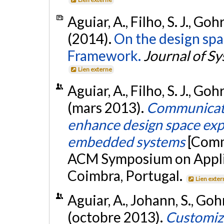
Aguiar, A., Filho, S. J., Go
(2014).
On the design spa
Framework.
Journal of S
Lien externe
Aguiar, A., Filho, S. J., Go
(mars 2013).
Communicatio
enhance design space exp
embedded systems
[Comm
ACM Symposium on Appli
Coimbra, Portugal.
Lien exter
Aguiar, A., Johann, S., Goh
(octobre 2013).
Customiz