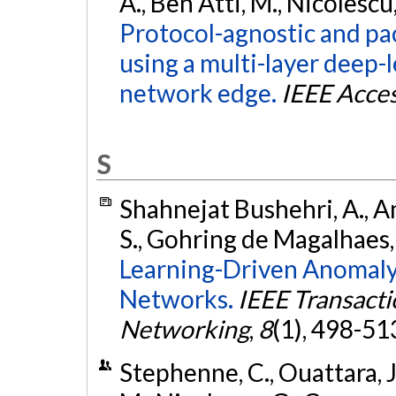
A., Ben Atti, M., Nicolescu
Protocol-agnostic and pa
using a multi-layer deep-
network edge.
IEEE Acce
S
Shahnejat Bushehri, A., Am
S., Gohring de Magalhaes, 
Learning-Driven Anomaly
Networks.
IEEE Transact
Networking
,
8
(1), 498-51
Stephenne, C., Ouattara, J