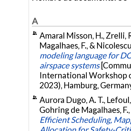
A
Amaral Misson, H., Zrelli, 
Magalhaes, F., & Nicolesc
modeling language for DO
airspace systems
[Commun
International Workshop 
2023), Hamburg, Germany
Aurora Dugo, A. T., Lefoul, 
Gohring de Magalhaes, F., 
Efficient Scheduling, M
Allocation for Safety-Crit