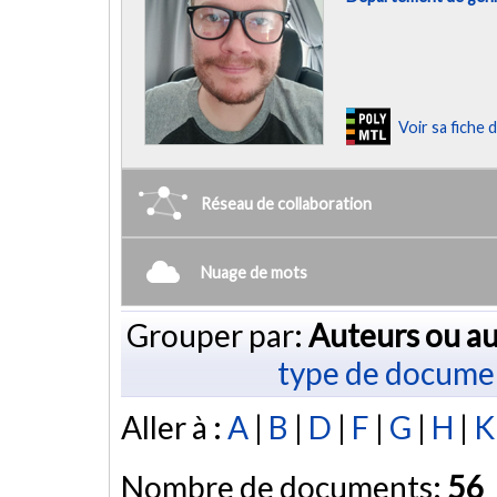
Voir sa fiche
Réseau de collaboration
Nuage de mots
Grouper par:
Auteurs ou au
type de docume
Aller à :
A
|
B
|
D
|
F
|
G
|
H
|
K
Nombre de documents:
56