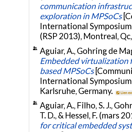
communication infrastruc
exploration in MPSoCs
[C
International Symposium
(RSP 2013), Montreal, Qc
Aguiar, A., Gohring de Maga
Embedded virtualization f
based MPSoCs
[Communic
International Symposium
Karlsruhe, Germany.
Lien e
Aguiar, A., Filho, S. J., G
T. D., & Hessel, F. (mars 2
for critical embedded sys