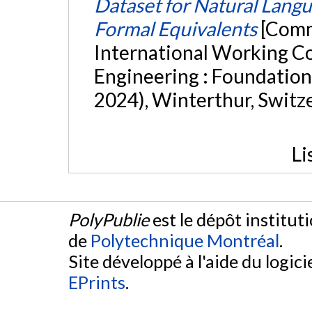
Dataset for Natural Lang
Formal Equivalents
[Comm
International Working C
Engineering : Foundation
2024), Winterthur, Switz
Li
PolyPublie
est le dépôt institut
de
Polytechnique Montréal
.
Site développé à l'aide du logicie
EPrints
.