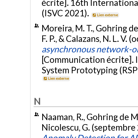
écrite]. 16th Internatio
(ISVC 2021).
Lien externe
Moreira, M. T., Gohring de
F. P., & Calazans, N. L. V. 
asynchronous network-on-
[Communication écrite]. 
System Prototyping (RSP 
Lien externe
N
Naaman, R., Gohring de Maga
Nicolescu, G. (septembre
Anomaly Detection for A