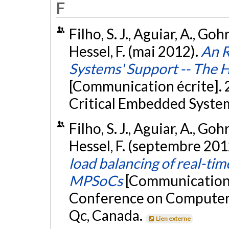
F
Filho, S. J., Aguiar, A., Go
Hessel, F. (mai 2012).
An 
Systems' Support -- The 
[Communication écrite]. 
Critical Embedded Systems
Filho, S. J., Aguiar, A., Go
Hessel, F. (septembre 201
load balancing of real-ti
MPSoCs
[Communication é
Conference on Computer 
Qc, Canada.
Lien externe