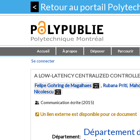
<
Retour au portail Polyte
Accueil
À propos
Déposer
Parcourir
Se connecter
A LOW-LATENCY CENTRALIZED CONTROLLE
Felipe Gohring de Magalhaes
,
Rubana Priti
,
Mahd
Nicolescu
Communication écrite (2015)
Un lien externe est disponible pour ce document
Département de
Département: