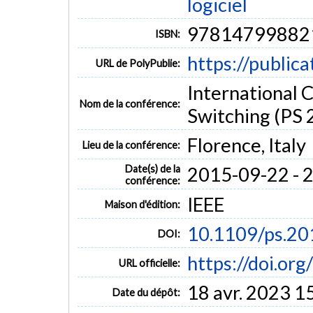
logiciel
97814799882
ISBN:
https://public
URL de PolyPublie:
International 
Nom de la conférence:
Switching (PS 
Florence, Italy
Lieu de la conférence:
Date(s) de la
2015-09-22 - 
conférence:
IEEE
Maison d'édition:
10.1109/ps.2
DOI:
https://doi.o
URL officielle:
18 avr. 2023 1
Date du dépôt: