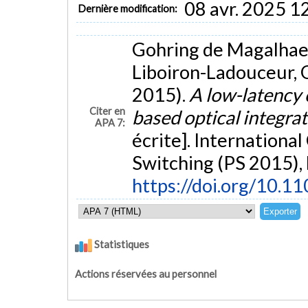
08 avr. 2025 1
Dernière modification:
Gohring de Magalhaes, F
Liboiron-Ladouceur, O
2015).
A low-latency 
Citer en
based optical integr
APA 7:
écrite]. Internationa
Switching (PS 2015), F
https://doi.org/10.
Statistiques
Actions réservées au personnel