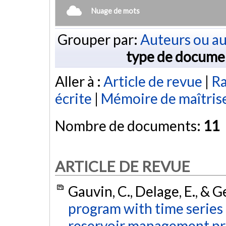
Nuage de mots
Grouper par:
Auteurs ou au
type de docume
Aller à :
Article de revue
|
Ra
écrite
|
Mémoire de maîtris
Nombre de documents:
11
ARTICLE DE REVUE
Gauvin, C., Delage, E., & 
program with time series 
reservoir management p