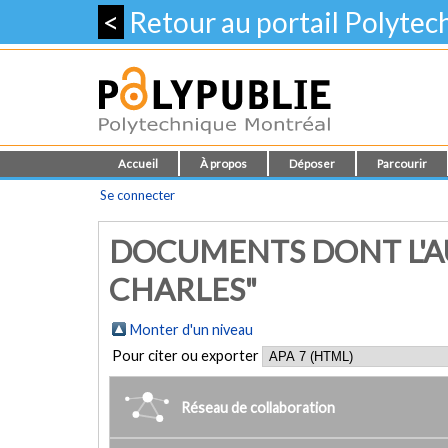
<
Retour au portail Polyte
Accueil
À propos
Déposer
Parcourir
Se connecter
DOCUMENTS DONT L'AU
CHARLES"
Monter d'un niveau
Pour citer ou exporter
Réseau de collaboration