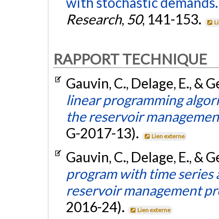
with stochastic demands.
Research
,
50
, 141-153.
L
RAPPORT TECHNIQUE
Gauvin, C., Delage, E., & 
linear programming algori
the reservoir managemen
G-2017-13).
Lien externe
Gauvin, C., Delage, E., & 
program with time series a
reservoir management p
2016-24).
Lien externe