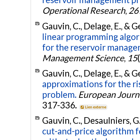
Operational Research
,
26
Gauvin, C., Delage, E., & 
linear programming algor
for the reservoir manag
Management Science
,
15
Gauvin, C., Delage, E., & 
approximations for the r
problem.
European Journa
317-336.
Lien externe
Gauvin, C., Desaulniers, G
cut-and-price algorithm f