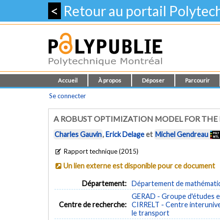
<
Retour au portail Polyte
Accueil
À propos
Déposer
Parcourir
Se connecter
A ROBUST OPTIMIZATION MODEL FOR THE
Charles Gauvin
,
Erick Delage
et
Michel Gendreau
Rapport technique (2015)
Un lien externe est disponible pour ce document
Département:
Département de mathématiqu
GERAD - Groupe d'études et
Centre de recherche:
CIRRELT - Centre interuniver
le transport