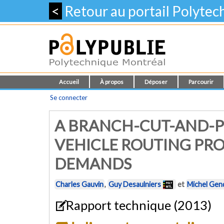
<
Retour au portail Polyte
Accueil
À propos
Déposer
Parcourir
Se connecter
A BRANCH-CUT-AND-P
VEHICLE ROUTING PR
DEMANDS
Charles Gauvin
,
Guy Desaulniers
et
Michel Gen
Rapport technique (2013)