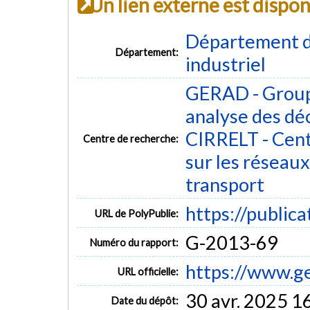
Un lien externe est dispo
Département d
Département:
industriel
GERAD - Group
analyse des dé
CIRRELT - Cent
Centre de recherche:
sur les réseaux 
transport
https://public
URL de PolyPublie:
G-2013-69
Numéro du rapport:
https://www.g
URL officielle:
30 avr. 2025 1
Date du dépôt: