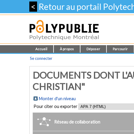
<
Retour au portail Polyte
Accueil
À propos
Déposer
Parcourir
Se connecter
DOCUMENTS DONT L'AU
CHRISTIAN"
Monter d'un niveau
Pour citer ou exporter
Réseau de collaboration