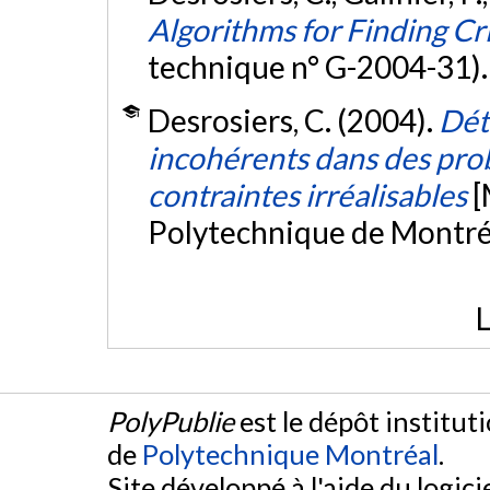
Algorithms for Finding Cr
technique n° G-2004-31)
Desrosiers, C. (2004).
Dét
incohérents dans des prob
contraintes irréalisables
[
Polytechnique de Montré
L
PolyPublie
est le dépôt institut
de
Polytechnique Montréal
.
Site développé à l'aide du logicie