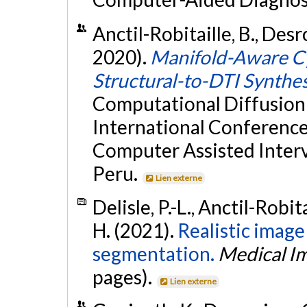
Anctil-Robitaille, B., Desr
2020).
Manifold-Aware C
Structural-to-DTI Synthes
Computational Diffusion
International Conferenc
Computer Assisted Inter
Peru.
Lien externe
Delisle, P.-L., Anctil-Robit
H. (2021).
Realistic imag
segmentation.
Medical Im
pages).
Lien externe