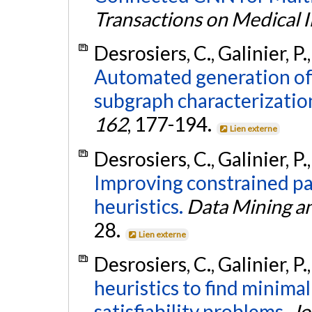
Transactions on Medical 
Desrosiers, C., Galinier, P.
Automated generation of
subgraph characterizatio
162
, 177-194.
Lien externe
Desrosiers, C., Galinier, P.
Improving constrained pat
heuristics.
Data Mining a
28.
Lien externe
Desrosiers, C., Galinier, P.
heuristics to find minimal
satisfiability problems.
Jo