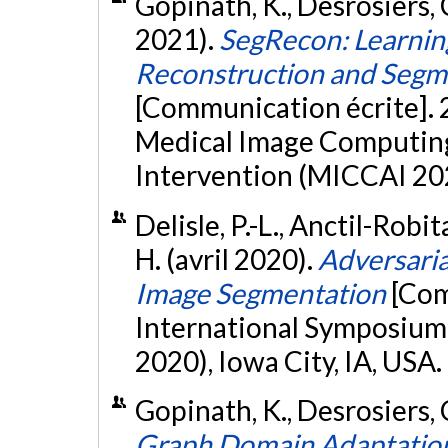
Gopinath, K., Desrosiers,
2021).
SegRecon: Learning
Reconstruction and Segm
[Communication écrite]. 
Medical Image Computin
Intervention (MICCAI 202
Delisle, P.-L., Anctil-Robit
H. (avril 2020).
Adversaria
Image Segmentation
[Com
International Symposium 
2020), Iowa City, IA, USA.
Gopinath, K., Desrosiers, 
Graph Domain Adaptation 