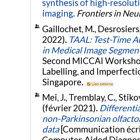
synthesis of high-resolut
imaging.
Frontiers in Ne
Gaillochet, M., Desrosiers
2022).
TAAL: Test-Time A
in Medical Image Segmen
Second MICCAI Workshop
Labelling, and Imperfect
Singapore.
Lien externe
Mei, J., Tremblay, C., Stikov
(février 2021).
Differenti
non-Parkinsonian olfactor
data
[Communication écri
Computer-Aided Diagnosi