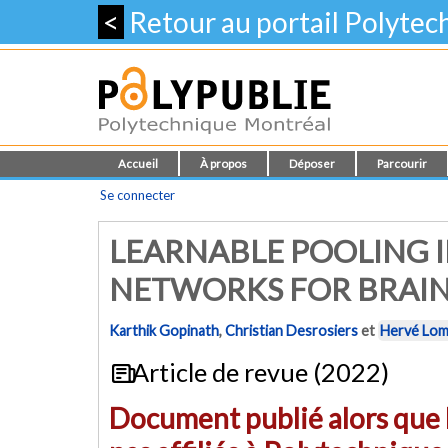
<
Retour au portail Polyte
Accueil
À propos
Déposer
Parcourir
Se connecter
LEARNABLE POOLING 
NETWORKS FOR BRAIN
Karthik Gopinath
,
Christian Desrosiers
et
Hervé Lom
Article de revue (2022)
Document publié alors que l