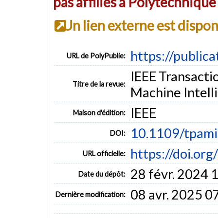
pas affiliés à Polytechniqu
Un lien externe est dispo
https://public
URL de PolyPublie:
IEEE Transacti
Titre de la revue:
Machine Intelli
IEEE
Maison d'édition:
10.1109/tpam
DOI:
https://doi.o
URL officielle:
28 févr. 2024 
Date du dépôt:
08 avr. 2025 0
Dernière modification: