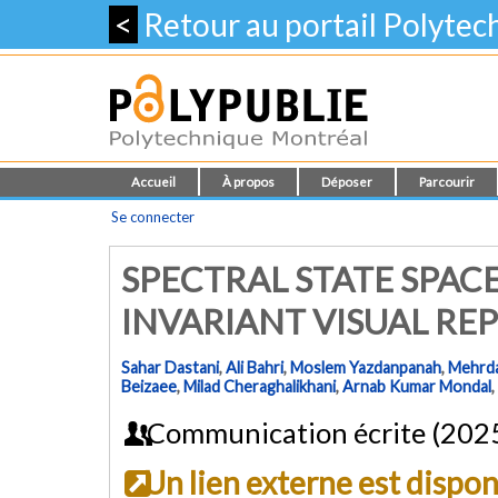
<
Retour au portail Polyte
Accueil
À propos
Déposer
Parcourir
Se connecter
SPECTRAL STATE SPAC
INVARIANT VISUAL RE
Sahar Dastani
,
Ali Bahri
,
Moslem Yazdanpanah
,
Mehrda
Beizaee
,
Milad Cheraghalikhani
,
Arnab Kumar Mondal
,
Communication écrite (202
Un lien externe est dispo