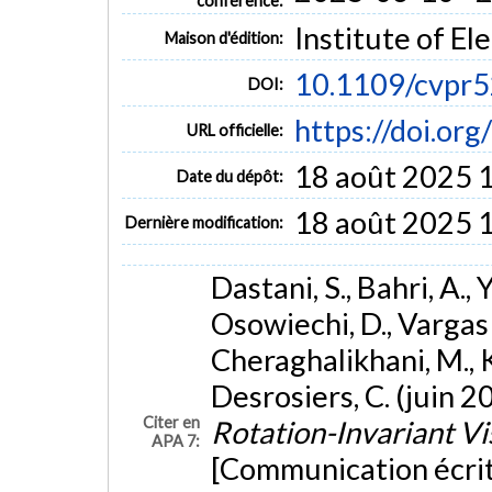
conférence:
Institute of El
Maison d'édition:
10.1109/cvpr
DOI:
https://doi.o
URL officielle:
18 août 2025 
Date du dépôt:
18 août 2025 
Dernière modification:
Dastani, S., Bahri, A.,
Osowiechi, D., Vargas 
Cheraghalikhani, M., 
Desrosiers, C. (juin 2
Citer en
Rotation-Invariant Vi
APA 7:
[Communication écri