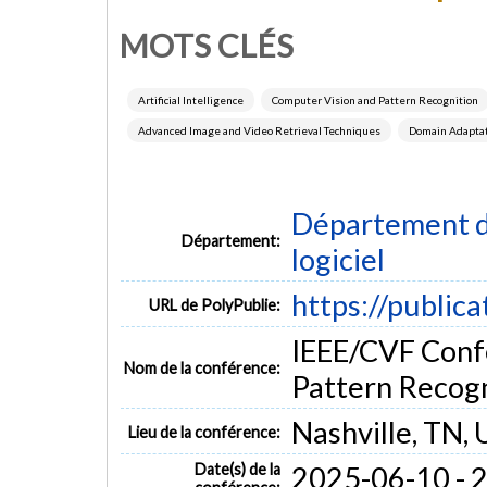
MOTS CLÉS
Artificial Intelligence
Computer Vision and Pattern Recognition
Advanced Image and Video Retrieval Techniques
Domain Adaptat
Département de
Département:
logiciel
https://public
URL de PolyPublie:
IEEE/CVF Conf
Nom de la conférence:
Pattern Recog
Nashville, TN,
Lieu de la conférence:
Date(s) de la
2025-06-10 - 