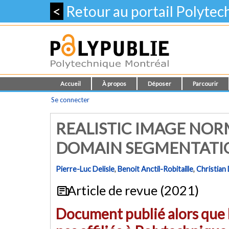
<
Retour au portail Polyte
Accueil
À propos
Déposer
Parcourir
Se connecter
REALISTIC IMAGE NOR
DOMAIN SEGMENTATI
Pierre-Luc Delisle
,
Benoit Anctil-Robitaille
,
Christian
Article de revue (2021)
Document publié alors que l