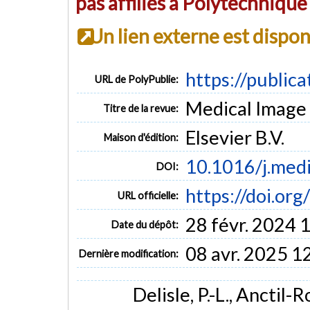
pas affiliés à Polytechniqu
Un lien externe est dispo
https://public
URL de PolyPublie:
Medical Image A
Titre de la revue:
Elsevier B.V.
Maison d'édition:
10.1016/j.med
DOI:
https://doi.or
URL officielle:
28 févr. 2024 
Date du dépôt:
08 avr. 2025 1
Dernière modification:
Delisle, P.-L., Anctil-R