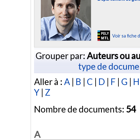
Voir sa fiche
Grouper par:
Auteurs ou au
type de docume
Aller à :
A
|
B
|
C
|
D
|
F
|
G
|
H
Y
|
Z
Nombre de documents:
54
A