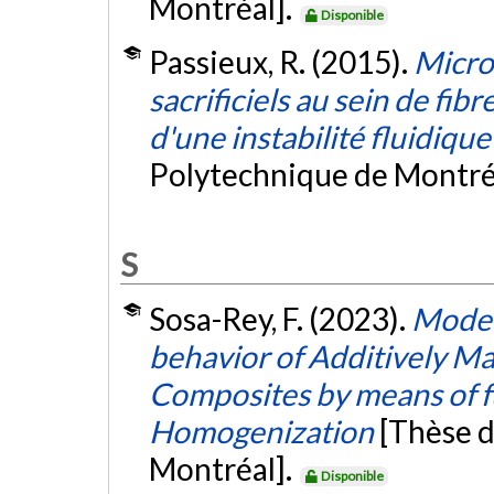
Montréal].
Disponible
Passieux, R. (2015).
Microf
sacrificiels au sein de fi
d'une instabilité fluidique
Polytechnique de Montré
S
Sosa-Rey, F. (2023).
Model
behavior of Additively M
Composites by means of fu
Homogenization
[Thèse d
Montréal].
Disponible