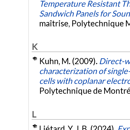
Temperature Resistant T
Sandwich Panels for Sou
maîtrise, Polytechnique 
K
Kuhn, M. (2009).
Direct-w
characterization of single
cells with coplanar electr
Polytechnique de Montré
L
Liétard, Y. J. B. (2024).
Exp