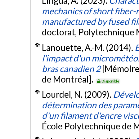
Lingua, A. (2023).
Characte
mechanics of short fiber-
manufactured by fused fil
doctorat, Polytechnique 
Lanouette, A.-M. (2014).
É
l'impact d'un micrométéori
bras canadien 2
[Mémoire 
de Montréal].
Disponible
Lourdel, N. (2009).
Dévelo
détermination des paramè
d'un filament d'encre vis
École Polytechnique de M