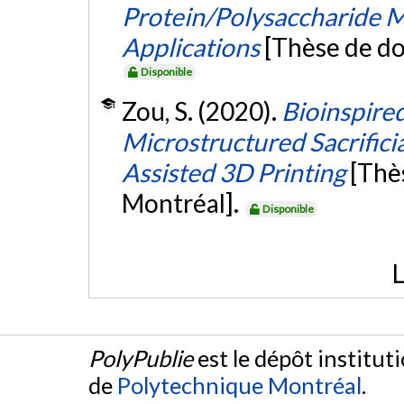
Protein/Polysaccharide M
Applications
[Thèse de do
Disponible
Zou, S. (2020).
Bioinspire
Microstructured Sacrificia
Assisted 3D Printing
[Thè
Montréal].
Disponible
L
PolyPublie
est le dépôt institut
de
Polytechnique Montréal
.