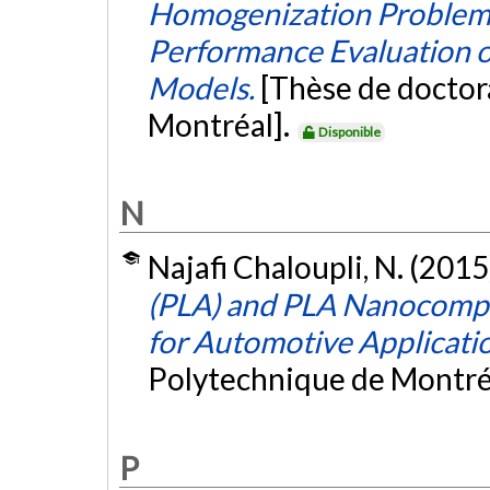
Homogenization Problems 
Performance Evaluation o
Models.
[Thèse de doctor
Montréal].
Disponible
N
Najafi Chaloupli, N. (2015
(PLA) and PLA Nanocompo
for Automotive Applicati
Polytechnique de Montré
P