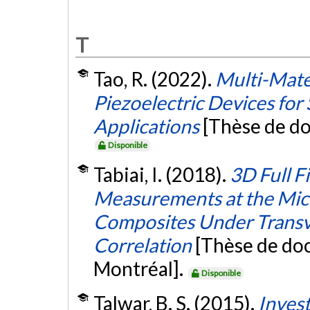
T
Tao, R. (2022).
Multi-Mate
Piezoelectric Devices for
Applications
[Thèse de do
Disponible
Tabiai, I. (2018).
3D Full F
Measurements at the Micr
Composites Under Transve
Correlation
[Thèse de doc
Montréal].
Disponible
Talwar, B. S. (2015).
Invest