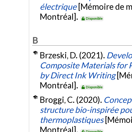
électrique
[Mémoire de ma
Montréal].
Disponible
B
Brzeski, D. (2021).
Develo
Composite Materials for 
by Direct Ink Writing
[Mém
Montréal].
Disponible
Broggi, C. (2020).
Concept
structure bio-inspirée po
thermoplastiques
[Mémoir
Montréal].
Disponible