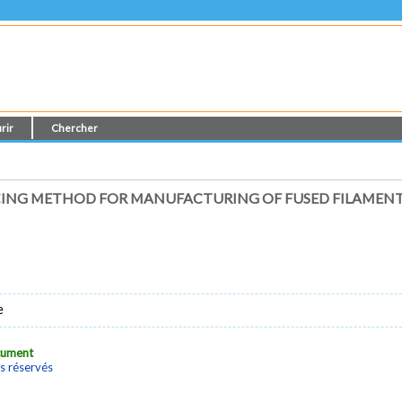
rir
Chercher
ING METHOD FOR MANUFACTURING OF FUSED FILAMENT F
e
ocument
s réservés