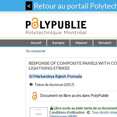
<
Retour au portail Polyte
Accueil
À propos
Déposer
Parcourir
Se connecter
RESPONSE OF COMPOSITE PANELS WITH C
LIGHTNING STRIKES
Sri Markandeya Rajesh Ponnada
Thèse de doctorat (2017)
Document en libre accès dans PolyPublie
Libre accès au plein texte de ce documen
Conditions d'utilisation:
Tous droits rése
Télécharger (8MB)