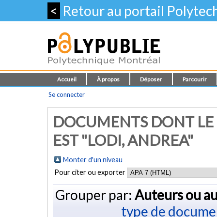
<
Retour au portail Polyte
Accueil
À propos
Déposer
Parcourir
Se connecter
DOCUMENTS DONT LE 
EST "LODI, ANDREA"
Monter d'un niveau
Pour citer ou exporter
Grouper par:
Auteurs ou au
type de docume