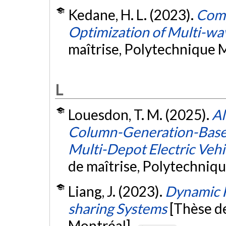
Kedane, H. L. (2023).
Comp
Optimization of Multi-w
maîtrise, Polytechnique 
L
Louesdon, T. M. (2025).
Al
Column-Generation-Based 
Multi-Depot Electric Veh
de maîtrise, Polytechniq
Liang, J. (2023).
Dynamic R
sharing Systems
[Thèse d
Montréal].