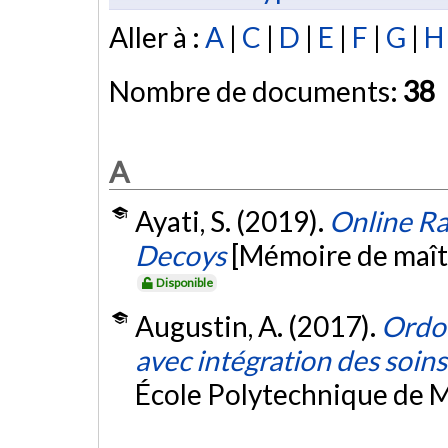
Aller à :
A
|
C
|
D
|
E
|
F
|
G
|
H
Nombre de documents:
38
A
Ayati, S. (2019).
Online Ra
Decoys
[Mémoire de maît
Disponible
Augustin, A. (2017).
Ordo
avec intégration des soins
École Polytechnique de M