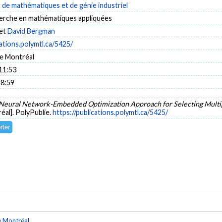
de mathématiques et de génie industriel
herche en mathématiques appliquées
et
David Bergman
cations.polymtl.ca/5425/
e Montréal
11:53
18:59
Neural Network-Embedded Optimization Approach for Selecting Multi
éal]. PolyPublie.
https://publications.polymtl.ca/5425/
e Montréal
.