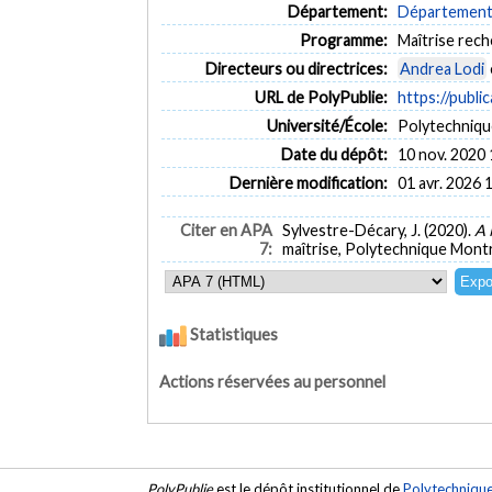
Département:
Département 
Programme:
Maîtrise rec
Directeurs ou directrices:
Andrea Lodi
URL de PolyPublie:
https://publi
Université/École:
Polytechniqu
Date du dépôt:
10 nov. 2020 
Dernière modification:
01 avr. 2026 
Citer en APA
Sylvestre-Décary, J. (2020).
A 
7:
maîtrise, Polytechnique Montr
Statistiques
Actions réservées au personnel
PolyPublie
est le dépôt institutionnel de
Polytechniqu