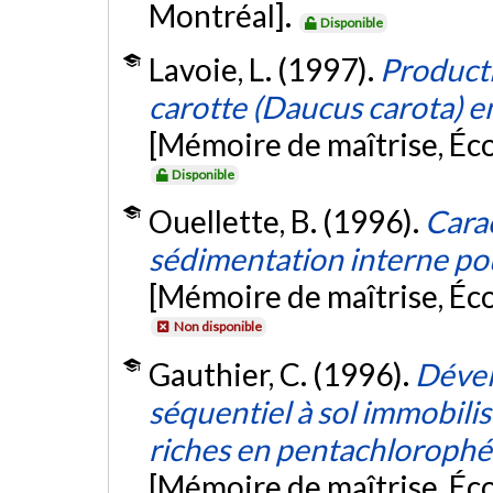
Montréal].
Disponible
Lavoie, L. (1997).
Product
carotte (Daucus carota) e
[Mémoire de maîtrise, Éc
Disponible
Ouellette, B. (1996).
Carac
sédimentation interne pou
[Mémoire de maîtrise, Éc
Non disponible
Gauthier, C. (1996).
Dével
séquentiel à sol immobilis
riches en pentachlorophén
[Mémoire de maîtrise, Éc