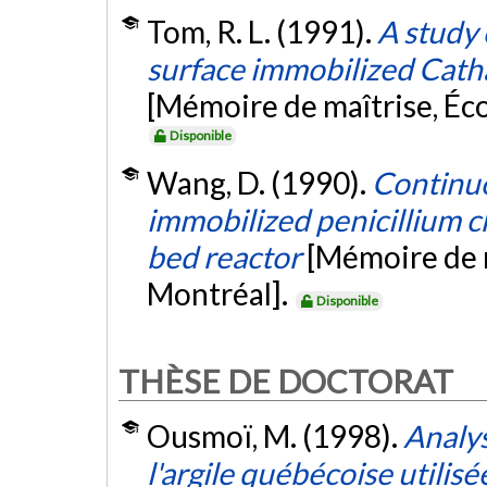
Tom, R. L. (1991).
A study 
surface immobilized Catha
[Mémoire de maîtrise, Éc
Disponible
Wang, D. (1990).
Continuo
immobilized penicillium c
bed reactor
[Mémoire de m
Montréal].
Disponible
THÈSE DE DOCTORAT
Ousmoï, M. (1998).
Analys
l'argile québécoise utilisé