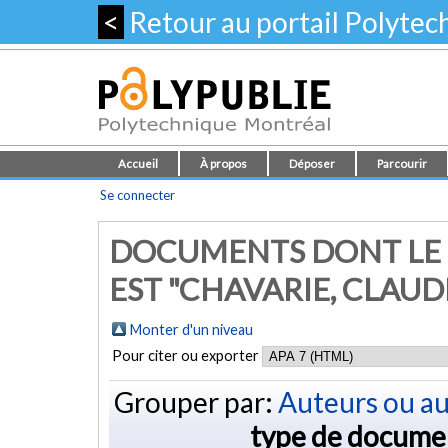
<
Retour au portail Polyte
Accueil
À propos
Déposer
Parcourir
Se connecter
DOCUMENTS DONT LE 
EST "
CHAVARIE, CLAUD
Monter d'un niveau
Pour citer ou exporter
Grouper par:
Auteurs ou au
type de docume