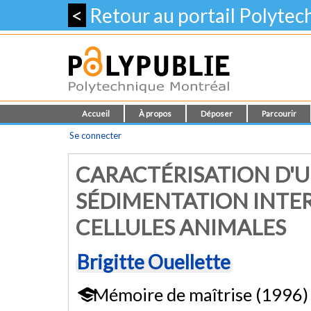
<
Retour au portail Polyte
Accueil
À propos
Déposer
Parcourir
Se connecter
CARACTÉRISATION D'U
SÉDIMENTATION INTER
CELLULES ANIMALES
Brigitte Ouellette
Mémoire de maîtrise (1996)