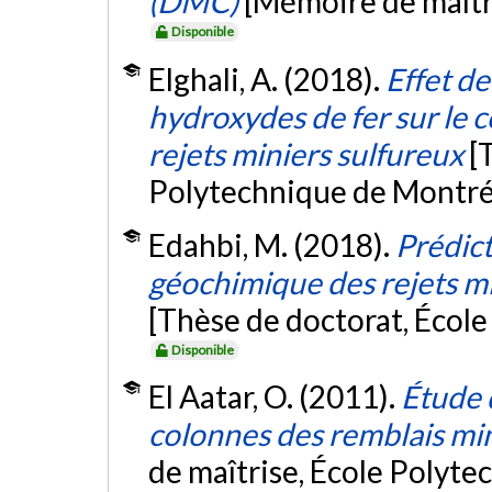
(DMC)
[Mémoire de maîtr
Disponible
Elghali, A. (2018).
Effet de
hydroxydes de fer sur le
rejets miniers sulfureux
[
Polytechnique de Montré
Edahbi, M. (2018).
Prédic
géochimique des rejets mi
[Thèse de doctorat, Écol
Disponible
El Aatar, O. (2011).
Étude 
colonnes des remblais mi
de maîtrise, École Polyte