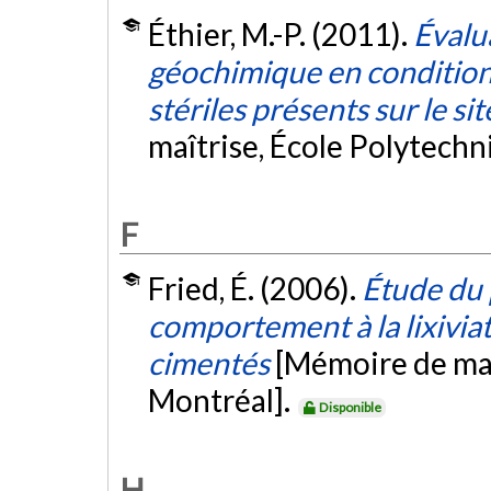
Éthier, M.-P. (2011).
Évalu
géochimique en conditions
stériles présents sur le si
maîtrise, École Polytech
F
Fried, É. (2006).
Étude du
comportement à la lixivia
cimentés
[Mémoire de maî
Montréal].
Disponible
H