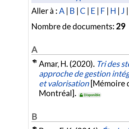
Aller à :
A
|
B
|
C
|
E
|
F
|
H
|
J
Nombre de documents:
29
A
Amar, H. (2020).
Tri des s
approche de gestion intég
et valorisation
[Mémoire d
Montréal].
Disponible
B