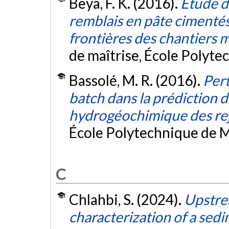
Beya, F. K. (2016).
Étude d
remblais en pâte cimentés
frontières des chantiers m
de maîtrise, École Polyte
Bassolé, M. R. (2016).
Pert
batch dans la prédiction
hydrogéochimique des rej
École Polytechnique de M
C
Chlahbi, S. (2024).
Upstre
characterization of a sed