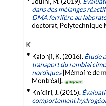
Jouini, M. (2019).
Évaluat
dans des mélanges réactifs
DMA ferrifère au laboratoi
doctorat, Polytechnique 
K
Kalonji, K. (2016).
Étude d
transport du remblai cime
nordiques
[Mémoire de ma
Montréal].
Disponible
Knidiri, J. (2015).
Évaluatio
comportement hydrogéol