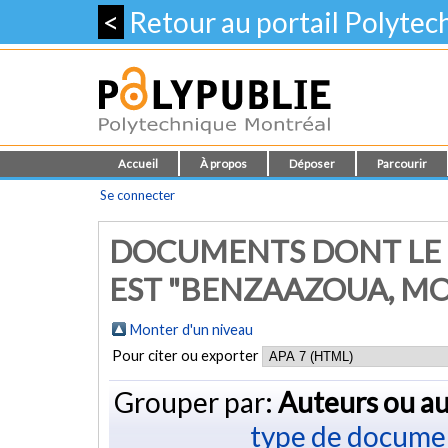
<
Retour au portail Polyte
Accueil
À propos
Déposer
Parcourir
Se connecter
DOCUMENTS DONT LE 
EST "
BENZAAZOUA, MO
Monter d'un niveau
Pour citer ou exporter
Grouper par:
Auteurs ou au
type de docume