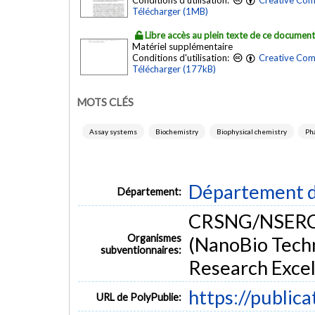
Conditions d'utilisation:
Creative Com
Télécharger (1MB)
Libre accès au plein texte de ce documen
Matériel supplémentaire
Conditions d'utilisation:
Creative Com
Télécharger (177kB)
MOTS CLÉS
Assay systems
Biochemistry
Biophysical chemistry
Ph
Département d
Département:
CRSNG/NSERC, 
Organismes
(NanoBio Techn
subventionnaires:
Research Exce
https://public
URL de PolyPublie: