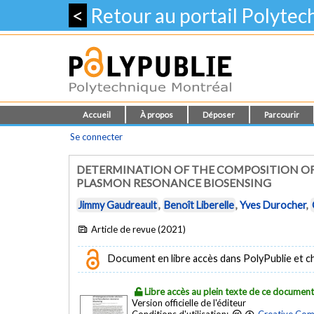
<
Retour au portail Polyte
Accueil
À propos
Déposer
Parcourir
Se connecter
DETERMINATION OF THE COMPOSITION OF
PLASMON RESONANCE BIOSENSING
Jimmy Gaudreault
,
Benoît Liberelle
,
Yves Durocher
,
Article de revue (2021)
Document en libre accès dans PolyPublie et chez
Libre accès au plein texte de ce documen
Version officielle de l'éditeur