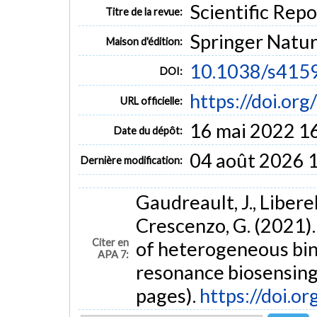
Scientific Repor
Titre de la revue:
Springer Natu
Maison d'édition:
10.1038/s415
DOI:
https://doi.o
URL officielle:
16 mai 2022 1
Date du dépôt:
04 août 2026 
Dernière modification:
Gaudreault, J., Liberel
Crescenzo, G. (2021)
Citer en
of heterogeneous bin
APA 7:
resonance biosensing
pages).
https://doi.