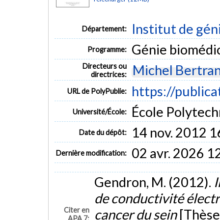
Institut de gén
Département:
Génie biomédi
Programme:
Directeurs ou
Michel Bertra
directrices:
https://publica
URL de PolyPublie:
École Polytech
Université/École:
14 nov. 2012 1
Date du dépôt:
02 avr. 2026 1
Dernière modification:
Gendron, M. (2012).
I
de conductivité élect
Citer en
cancer du sein
[Thèse
APA 7: