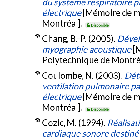
du système respiratoire 
électrique
[Mémoire de ma
Montréal].
Disponible
Chang, B.-P. (2005).
Dével
myographie acoustique
[
Polytechnique de Montré
Coulombe, N. (2003).
Déte
ventilation pulmonaire p
électrique
[Mémoire de ma
Montréal].
Disponible
Cozic, M. (1994).
Réalisat
cardiaque sonore destiné