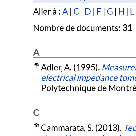
Aller à :
A
|
C
|
D
|
F
|
G
|
H
|
L
Nombre de documents:
31
A
Adler, A. (1995).
Measurem
electrical impedance to
Polytechnique de Montré
C
Cammarata, S. (2013).
Tec