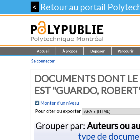
<
Retour au portail Polyte
Accueil
À propos
Déposer
Parcourir
Se connecter
DOCUMENTS DONT LE 
EST "
GUARDO, ROBERT
Monter d'un niveau
Pour citer ou exporter
Grouper par:
Auteurs ou au
type de docume