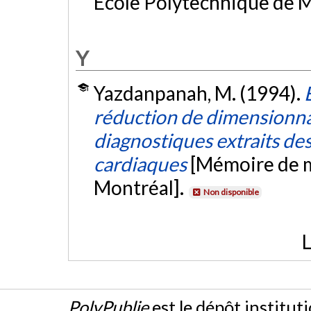
École Polytechnique de M
Y
Yazdanpanah, M. (1994).
réduction de dimensionna
diagnostiques extraits des
cardiaques
[Mémoire de m
Montréal].
Non disponible
L
PolyPublie
est le dépôt institut