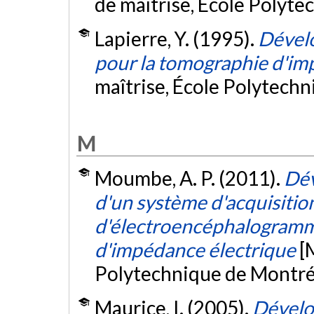
de maîtrise, École Polyte
Lapierre, Y. (1995).
Dévelo
pour la tomographie d'im
maîtrise, École Polytech
M
Moumbe, A. P. (2011).
Dév
d'un système d'acquisitio
d'électroencéphalogramm
d'impédance électrique
[
Polytechnique de Montré
Maurice, I. (2005).
Dévelo