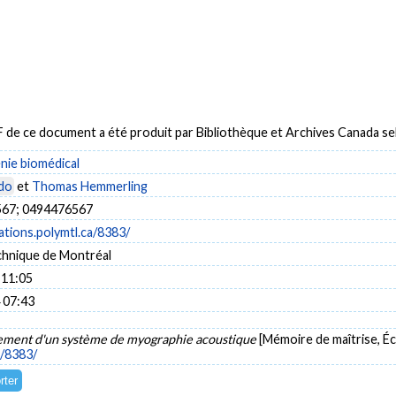
DF de ce document a été produit par Bibliothèque et Archives Canada 
énie biomédical
do
et
Thomas Hemmerling
67; 0494476567
cations.polymtl.ca/8383/
chnique de Montréal
 11:05
 07:43
ment d'un système de myographie acoustique
[Mémoire de maîtrise, É
a/8383/