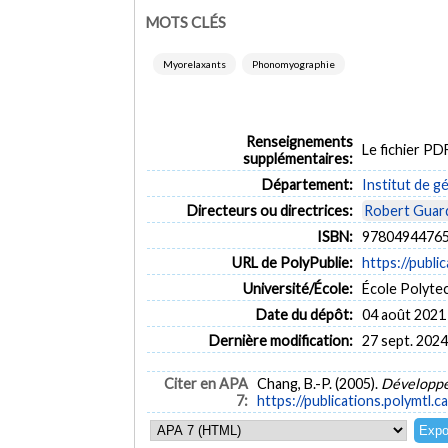
MOTS CLÉS
Myorelaxants
Phonomyographie
Renseignements
Le fichier P
supplémentaires:
Département:
Institut de g
Directeurs ou directrices:
Robert Guar
ISBN:
97804944765
URL de PolyPublie:
https://publi
Université/École:
École Polyte
Date du dépôt:
04 août 2021
Dernière modification:
27 sept. 2024
Citer en APA
Chang, B.-P. (2005).
Développe
7:
https://publications.polymtl.c