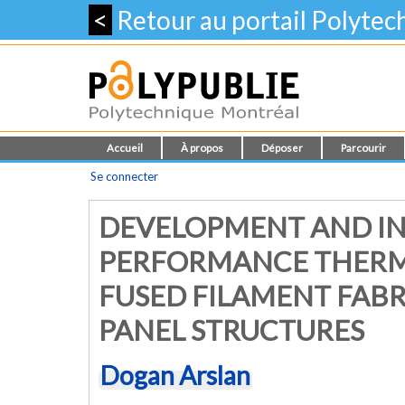
<
Retour au portail Polyte
Accueil
À propos
Déposer
Parcourir
Se connecter
DEVELOPMENT AND IN
PERFORMANCE THERM
FUSED FILAMENT FAB
PANEL STRUCTURES
Dogan Arslan