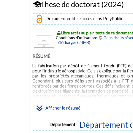
Thèse de doctorat (2024)
Document en libre accès dans PolyPublie
Libre accès au plein texte de ce documen
Conditions d'utilisation:
Tous droits rése
Télécharger (24MB)
RÉSUMÉ
La fabrication par dépôt de filament fondu (FFF) d
pour l'industrie aérospatiale. Cela s'explique par la fl
par les propriétés mécaniques, thermiques et ign
Cependant, plusieurs défis sont associés à la FFF d
renforcés par des fibres courtes. Ces défis incluent le
d'extrusion des filaments, la formation de porosité,
la matrice et l'interface fibre-matrice, qui peuvent t
imprimées. De plus, le choix d'une matrice poly
respectant les exigences strictes de certification
Afficher le résumé
technologie FFF, qui est relativement récente, m
imprimées par FFF ne sont pas encore complètem
techniques de fabrication conventionnelles. Le t
Département d
Département:
différentes formulations de matrices polymères po
semicristallin, renforcées avec de la fibre courte d