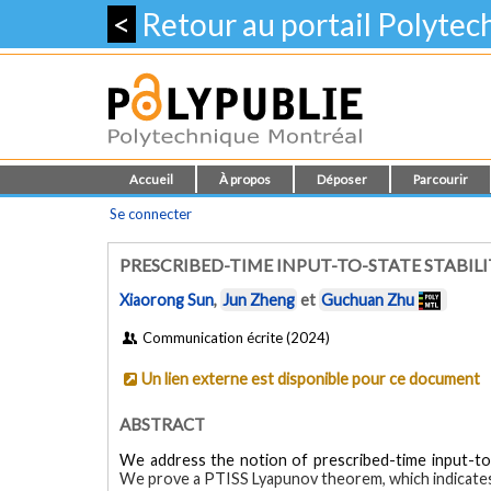
<
Retour au portail Polyte
Accueil
À propos
Déposer
Parcourir
Se connecter
PRESCRIBED-TIME INPUT-TO-STATE STABIL
Xiaorong Sun
,
Jun Zheng
et
Guchuan Zhu
Communication écrite (2024)
Un lien externe est disponible pour ce document
ABSTRACT
We address the notion of prescribed-time input-to-s
We prove a PTISS Lyapunov theorem, which indicates 