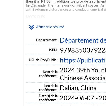
then it is PTISS. In addition, we provide a sufficie
InFDSs under the framework of Hilbert spaces. As 
with in-domain disturbances and conduct numerical sim
MOTS CLÉS
Afficher le résumé
sufficient conditions
automation
control design
numeri
Département de 
Département:
979835037922
ISBN:
https://publicat
URL de PolyPublie:
2024 39th Yout
Nom de la
conférence:
Chinese Associa
Lieu de la
Dalian, China
conférence:
Date(s) de la
2024-06-07 - 2
conférence: