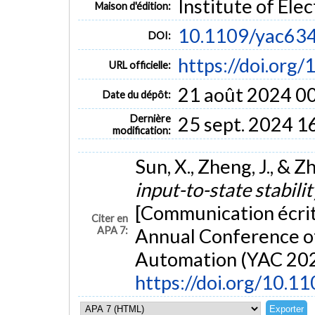
Institute of Ele
Maison d'édition:
10.1109/yac63
DOI:
https://doi.or
URL officielle:
21 août 2024 0
Date du dépôt:
Dernière
25 sept. 2024 1
modification:
Sun, X., Zheng, J., & Z
input-to-state stabili
[Communication écri
Citer en
APA 7:
Annual Conference of
Automation (YAC 2024
https://doi.org/10.