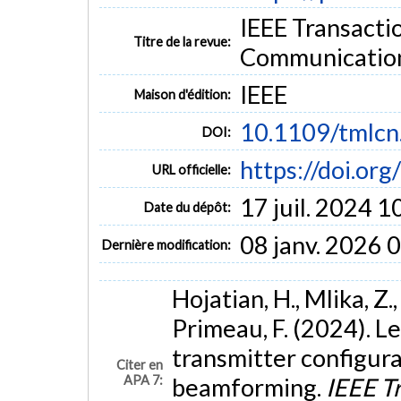
IEEE Transacti
Titre de la revue:
Communications
IEEE
Maison d'édition:
10.1109/tmlc
DOI:
https://doi.o
URL officielle:
17 juil. 2024 1
Date du dépôt:
08 janv. 2026 
Dernière modification:
Hojatian, H., Mlika, Z.,
Primeau, F. (2024). L
transmitter configur
Citer en
APA 7:
beamforming.
IEEE T