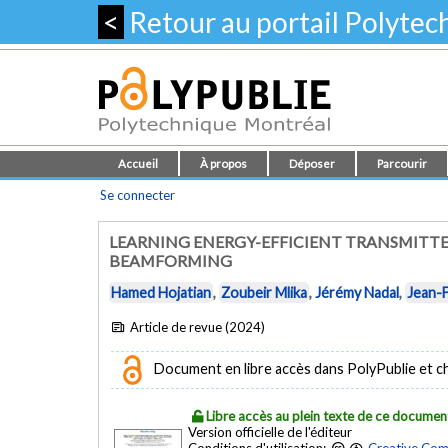
<
Retour au portail Polyte
Accueil
À propos
Déposer
Parcourir
Se connecter
LEARNING ENERGY-EFFICIENT TRANSMITT
BEAMFORMING
Hamed Hojatian
,
Zoubeir Mlika
,
Jérémy Nadal
,
Jean-F
Article de revue (2024)
Document en libre accès dans PolyPublie et chez
Libre accès au plein texte de ce documen
Version officielle de l'éditeur