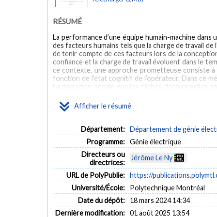
RÉSUMÉ
La performance d’une équipe humain-machine dans un
des facteurs humains tels que la charge de travail de 
de tenir compte de ces facteurs lors de la conception
confiance et la charge de travail évoluent dans le te
ce contexte, une approche prometteuse consiste à a
fonction de l’état cognitif de l’opérateur. Dans ce 
l’automation décide quelles tâches décisionnelles s
observé l’ensemble des tâches à effectuer. On parle
envoyées à l’humain. Ce dernier, quant à lui, peut 
Afficher le résumé
état de confiance. Nous posons comme hypothèse princ
l’opérateur, soit sa disposition à suivre la recomm
l’automation est faible. La stratégie de l’automatio
Département:
Département de génie élect
utilise des modèles quantitatifs des performances 
Programme:
Génie électrique
humaine envers l’automation. Nous démontrons analy
optimale consiste en une politique myope qui vise à m
Directeurs ou
Jérôme Le Ny
simulations sont réalisées afin d’évaluer l’efficac
directrices:
stratégies plus simples à implémenter. Des résultat
URL de PolyPublie:
https://publications.polymtl
politique myope sous certaines conditions dans le c
Cette situation correspond à un scénario plus réalis
Université/École:
Polytechnique Montréal
que mesuré directement.
Date du dépôt:
18 mars 2024 14:34
ABSTRACT
Dernière modification:
01 août 2025 13:54