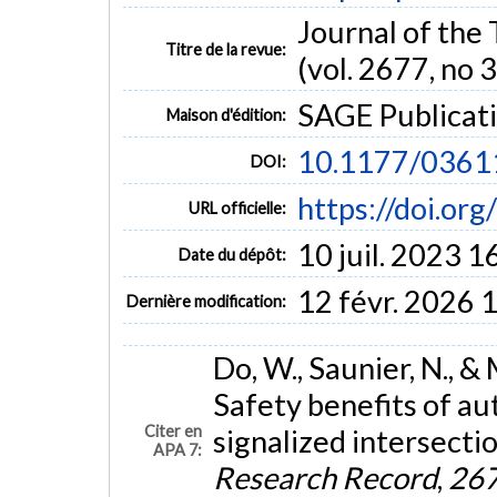
Journal of the
Titre de la revue:
(vol. 2677, no 3
SAGE Publicati
Maison d'édition:
10.1177/036
DOI:
https://doi.o
URL officielle:
10 juil. 2023 1
Date du dépôt:
12 févr. 2026 
Dernière modification:
Do, W., Saunier, N., &
Safety benefits of a
Citer en
signalized intersecti
APA 7:
Research Record
,
26