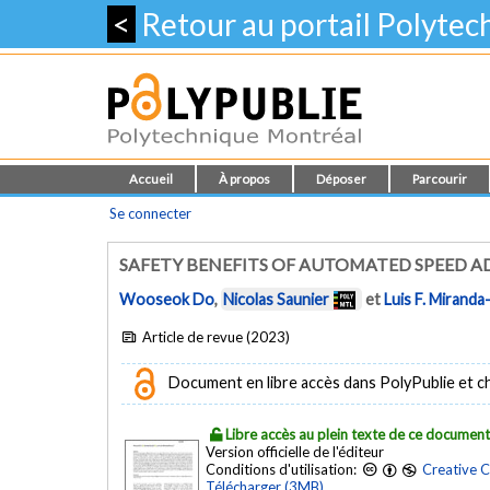
<
Retour au portail Polyte
Accueil
À propos
Déposer
Parcourir
Se connecter
SAFETY BENEFITS OF AUTOMATED SPEED AD
Wooseok Do
,
Nicolas Saunier
et
Luis F. Mirand
Article de revue (2023)
Document en libre accès dans PolyPublie et chez
Libre accès au plein texte de ce documen
Version officielle de l'éditeur
Conditions d'utilisation:
Creative 
Télécharger (3MB)