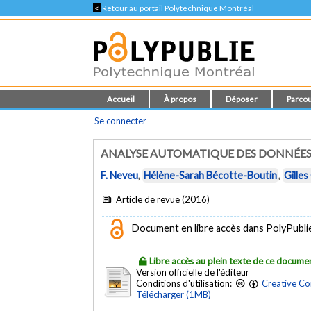
<
Retour au portail Polytechnique Montréal
Accueil
À propos
Déposer
Parcou
Se connecter
ANALYSE AUTOMATIQUE DES DONNÉES S
F. Neveu
,
Hélène-Sarah Bécotte-Boutin
,
Gille
Article de revue (2016)
Document en libre accès dans PolyPublie e
Libre accès au plein texte de ce docume
Version officielle de l'éditeur
Conditions d'utilisation:
Creative Co
Télécharger (1MB)