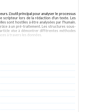
urs. L'outil principal pour analyser le processus
e scripteur lors de la rédaction d'un texte. Les
les sont hostiles à être analysées par l'humain.
 grâce à un pré-traitement. Les structures sous-
 article vise à démontrer différentes méthodes
nces à travers les données.
main tool to analyze the writing process is the
ed way. The data stored in it is of considerable
he representations of the writing process allow
conducive to analyzing the raw data afterwards.
d or confirm the structures and trends through