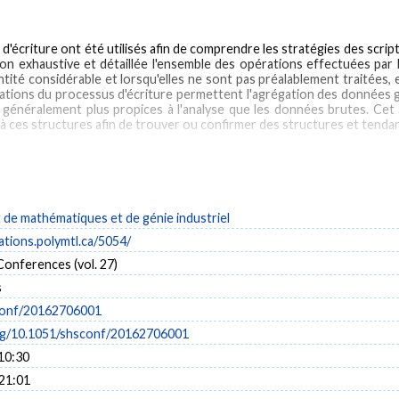
écriture ont été utilisés afin de comprendre les stratégies des scripte
façon exhaustive et détaillée l'ensemble des opérations effectuées par l
é considérable et lorsqu'elles ne sont pas préalablement traitées, el
entations du processus d'écriture permettent l'agrégation des données
généralement plus propices à l'analyse que les données brutes. Cet
à ces structures afin de trouver ou confirmer des structures et tenda
 were used in order to understand the strategies of the writers. The 
ormed by the writer when writing a text, in a comprehensive and detail
not made to be analyzed by humans. Among the analytical tools used, t
de mathématiques et de génie industriel
he underlying data structures as shown by these tools are generally 
cations.polymtl.ca/5054/
matic analysis methods that can be applied to these structures to fin
onferences (vol. 27)
s
conf/20162706001
org/10.1051/shsconf/20162706001
10:30
 21:01