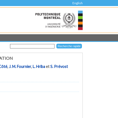
English
ZATION
 Côté
,
J. M. Fournier
,
L. Hriba
et
S. Prévost