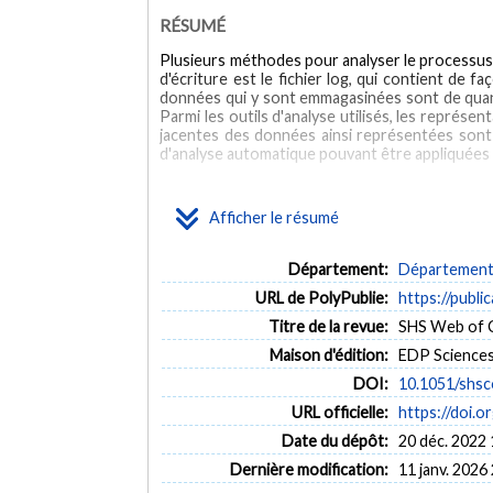
RÉSUMÉ
Plusieurs méthodes pour analyser le processus d'
d'écriture est le fichier log, qui contient de 
données qui y sont emmagasinées sont de quantit
Parmi les outils d'analyse utilisés, les représ
jacentes des données ainsi représentées sont 
d'analyse automatique pouvant être appliquées 
ABSTRACT
Afficher le résumé
Several methods to analyze the writing process
log file which contains all the operations perf
amount and when not previously treated, it is 
Département:
Département 
aggregation of data through a pre-treatment. T
URL de PolyPublie:
https://publi
This article aims to demonstrate various auto
data.
Titre de la revue:
SHS Web of C
Maison d'édition:
EDP Science
DOI:
10.1051/shs
URL officielle:
https://doi.
Date du dépôt:
20 déc. 2022 
Dernière modification:
11 janv. 2026