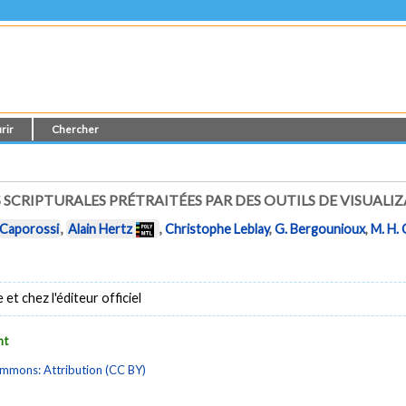
rir
Chercher
CRIPTURALES PRÉTRAITÉES PAR DES OUTILS DE VISUALI
s Caporossi
,
Alain Hertz
,
Christophe Leblay
,
G. Bergounioux
,
M. H.
t chez l'éditeur officiel
nt
mmons: Attribution (CC BY)