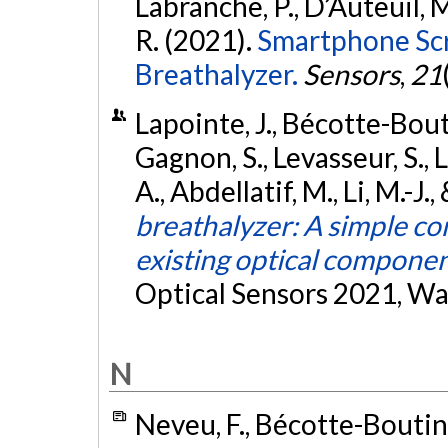
Labranche, P., D’Auteuil, M.,
R. (2021).
Smartphone Scr
Breathalyzer.
Sensors
,
21
Lapointe, J., Bécotte-Bouti
Gagnon, S., Levasseur, S., 
A., Abdellatif, M., Li, M.-J.,
breathalyzer: A simple co
existing optical compone
Optical Sensors 2021, W
N
Neveu, F., Bécotte-Boutin, 