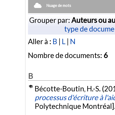
Nuage de mots
Grouper par:
Auteurs ou au
type de docume
Aller à :
B
|
L
|
N
Nombre de documents:
6
B
Bécotte-Boutin, H.-S. (20
processus d'écriture à l'a
Polytechnique Montréal]