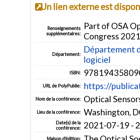
Un lien externe est dispo
Part of OSA Op
Renseignements
supplémentaires:
Congress 2021
Département de
Département:
logiciel
97819435809
ISBN:
https://public
URL de PolyPublie:
Optical Sensor
Nom de la conférence:
Washington, D
Lieu de la conférence:
Date(s) de la
2021-07-19 - 
conférence:
The Optical So
Maison d'édition: