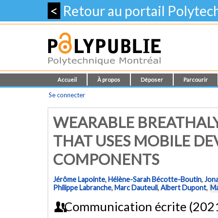
<
Retour au portail Polyte
Accueil
À propos
Déposer
Parcourir
Se connecter
WEARABLE BREATHALY
THAT USES MOBILE DEV
COMPONENTS
Jérôme Lapointe
,
Hélène-Sarah Bécotte-Boutin
,
Jona
Philippe Labranche
,
Marc Dauteuil
,
Albert Dupont
,
Ma
Communication écrite (202