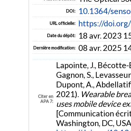
10.1364/senso
DOI:
https://doi.or
URL officielle:
18 avr. 2023 1
Date du dépôt:
08 avr. 2025 1
Dernière modification:
Lapointe, J., Bécotte-B
Gagnon, S., Levasseur, 
Dupont, A., Abdellatif, M
2021).
Wearable breat
Citer en
APA 7:
uses mobile device ex
[Communication écrit
Washington, DC, USA