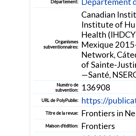
Département d
Département:
MOTS CLÉS
Canadian Insti
artificial neural networks
inflammation
optical imaging of in
Institute of H
support vector machines
white matter injury
Health (IHDCYH
Organismes
Mexique 2015–
subventionnaires:
Network, Cáte
of Sainte-Just
—Santé, NSERC
Numéro de
136908
subvention:
https://public
URL de PolyPublie:
Frontiers in Ne
Titre de la revue:
Frontiers
Maison d'édition: