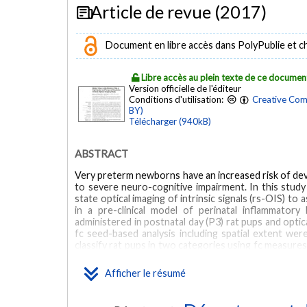
Article de revue (2017)
Document en libre accès dans PolyPublie et chez
Libre accès au plein texte de ce documen
Version officielle de l'éditeur
Conditions d'utilisation:
Creative Com
BY)
Télécharger (940kB)
ABSTRACT
Very preterm newborns have an increased risk of deve
to severe neuro-cognitive impairment. In this study 
state optical imaging of intrinsic signals (rs-OIS) t
in a pre-clinical model of perinatal inflammatory 
administered in postnatal day (P3) rat pups and optica
fc seed-based analysis including spatial extent w
classify rat pups in two categories using fc measure
lesion size from those same fc measures. A significan
in the injured group, across contrasts and seeds (
Afficher le résumé
learning techniques were applied successfully, yielding
= 0.9431 in fractional lesion volume prediction ((**
newborn brain, showing the long-standing effect of 