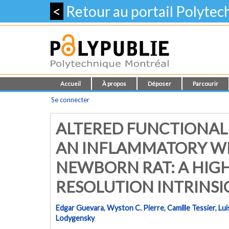
<
Retour au portail Polyte
Accueil
À propos
Déposer
Parcourir
Se connecter
ALTERED FUNCTIONAL
AN INFLAMMATORY WH
NEWBORN RAT: A HIG
RESOLUTION INTRINSI
Edgar Guevara
,
Wyston C. Pierre
,
Camille Tessier
,
Lui
Lodygensky