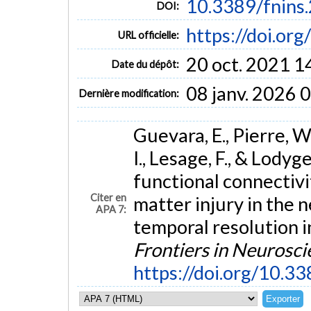
10.3389/fnins
DOI:
https://doi.or
URL officielle:
20 oct. 2021 1
Date du dépôt:
08 janv. 2026 
Dernière modification:
Guevara, E., Pierre, W.
I., Lesage, F., & Lodyg
functional connectiv
Citer en
matter injury in the n
APA 7:
temporal resolution in
Frontiers in Neurosci
https://doi.org/10.3