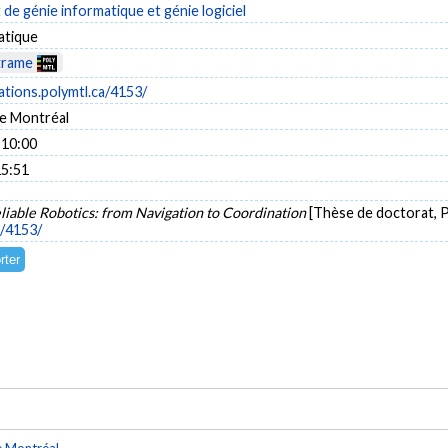
e génie informatique et génie logiciel
atique
trame
cations.polymtl.ca/4153/
e Montréal
 10:00
15:51
liable Robotics: from Navigation to Coordination
[Thèse de doctorat, P
a/4153/