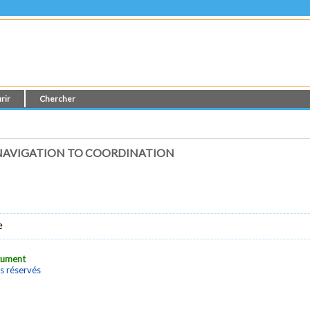
rir
Chercher
 NAVIGATION TO COORDINATION
e
ocument
s réservés