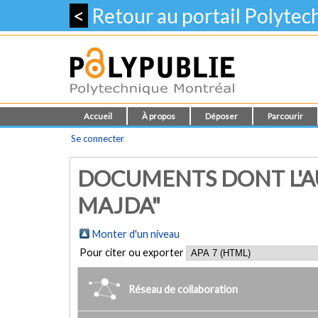
<
Retour au portail Polyte
Accueil
À propos
Déposer
Parcourir
Se connecter
DOCUMENTS DONT L'A
MAJDA"
Monter d'un niveau
Pour citer ou exporter
Réseau de collaboration