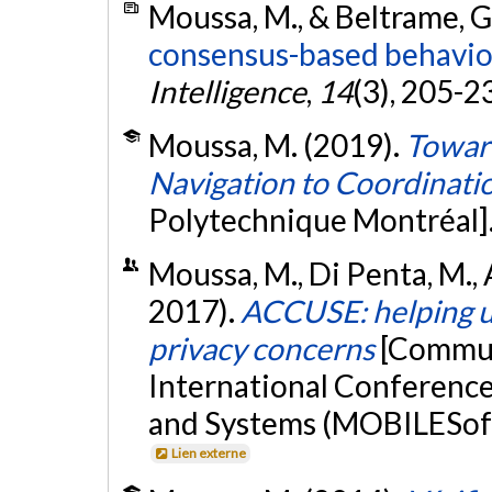
Moussa, M., & Beltrame, G
consensus-based behavior
Intelligence
,
14
(3), 205-2
Moussa, M. (2019).
Toward
Navigation to Coordinati
Polytechnique Montréal]
Moussa, M., Di Penta, M., 
2017).
ACCUSE: helping u
privacy concerns
[Commun
International Conferenc
and Systems (MOBILESoft 
Lien externe