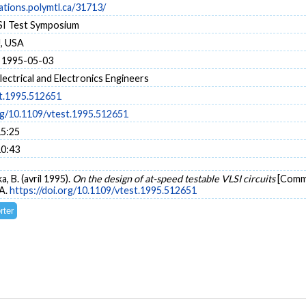
cations.polymtl.ca/31713/
SI Test Symposium
J, USA
 1995-05-03
Electrical and Electronics Engineers
t.1995.512651
org/10.1109/vtest.1995.512651
15:25
10:43
a, B. (avril 1995).
On the design of at-speed testable VLSI circuits
[Commu
SA.
https://doi.org/10.1109/vtest.1995.512651