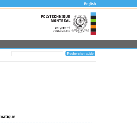
English
rmatique