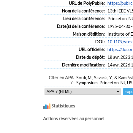
URL de PolyPublie:
https://publi
Nom de la conférence:
13th IEEE VL
Lieu de la conférence:
Princeton, N
Date(s) de la conférence:
1995-04-30 -
Maison d'édition:
Institute of 
DOI:
10.1109/vtes
URL officielle:
https://doi.
Date du dépôt:
18 avr. 2023 
Dernière modification:
14 avr. 2026 
Citer en APA
Soufi, M., Savaria, Y., & Kamińsk
7:
Symposium, Princeton, NJ, U
Statistiques
Actions réservées au personnel