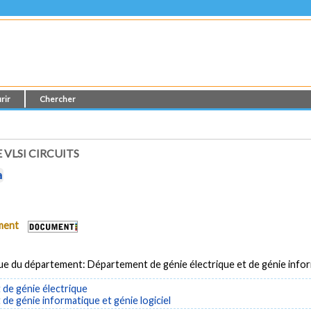
rir
Chercher
 VLSI CIRCUITS
a
ument
ue du département: Département de génie électrique et de génie info
de génie électrique
e génie informatique et génie logiciel