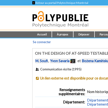
<
Retour au portail Polytechnique Montréal
Accueil
À propos
Déposer
Parcou
Se connecter
ON THE DESIGN OF AT-SPEED TESTABLE
M. Soufi
,
Yvon Savaria
et
Bożena Kamińsk
Communication écrite (1995)
Un lien externe est disponible pour ce doc
Renseignements
Nom historiq
supplémentaires:
Département 
Département:
Département d