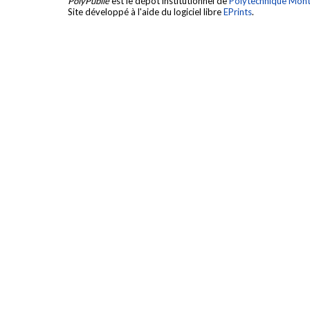
PolyPublie
est le dépôt institutionnel de
Polytechnique Mont
Site développé à l'aide du logiciel libre
EPrints
.