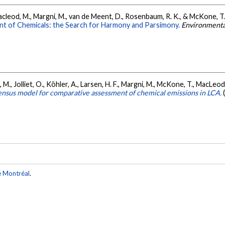
, Macleod, M., Margni, M., van de Meent, D., Rosenbaum, R. K., & McKone, T.
nt of Chemicals: the Search for Harmony and Parsimony.
Environmenta
 M., Jolliet, O., Köhler, A., Larsen, H. F., Margni, M., McKone, T., MacLe
ensus model for comparative assessment of chemical emissions in LCA.
e Montréal
.