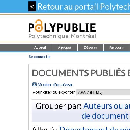
<
Retour au portail Polyte
Accueil
À propos
Déposer
Parcourir
Se connecter
DOCUMENTS PUBLIÉS E
Monter d'un niveau
Pour citer ou exporter
Grouper par:
Auteurs ou a
de document
Aller à :
Département de gé