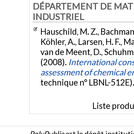
DÉPARTEMENT DE MAT
INDUSTRIEL
Hauschild, M. Z., Bachmann,
Köhler, A., Larsen, H. F., 
van de Meent, D., Schuhm
(2008).
International con
assessment of chemical e
technique n° LBNL-512E)
Liste produ
PolyPublie
est le dépôt institut