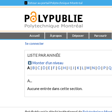
<
Retour au portail Polytechnique Montréal
Accueil
À propos
Déposer
Parcourir
Se connecter
LISTE PAR ANNÉE
Monter d'un niveau
A
|
B
|
C
|
D
|
E
|
F
|
G
|
H
|
I
|
J
|
K
|
L
|
M
|
N
|
O
|
P
|
Q
A...
Aucune entrée dans cette section.
PolyPublie
est le dépôt institutionnel de
Polytechnique Mont