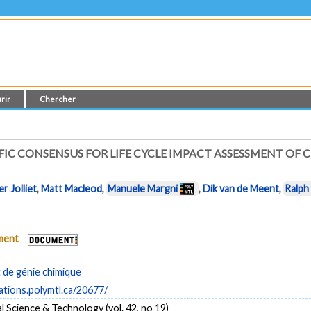
rir
Chercher
FIC CONSENSUS FOR LIFE CYCLE IMPACT ASSESSMENT OF 
er Jolliet
,
Matt Macleod
,
Manuele Margni
,
Dik van de Meent
,
Ralph
ument
de génie chimique
cations.polymtl.ca/20677/
 Science & Technology (vol. 42, no 19)