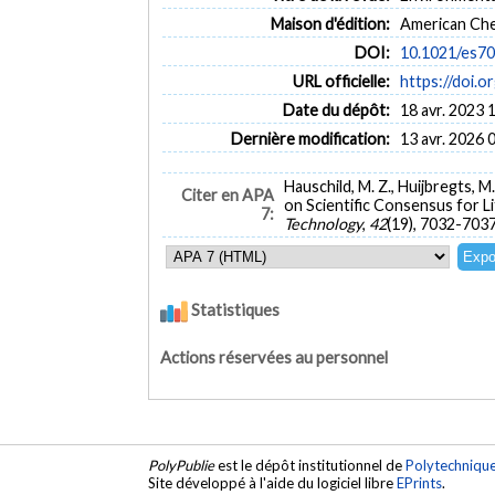
Maison d'édition:
American Che
DOI:
10.1021/es7
URL officielle:
https://doi.
Date du dépôt:
18 avr. 2023 
Dernière modification:
13 avr. 2026 
Hauschild, M. Z., Huijbregts, M
Citer en APA
on Scientific Consensus for 
7:
Technology
,
42
(19), 7032-703
Statistiques
Actions réservées au personnel
PolyPublie
est le dépôt institutionnel de
Polytechniqu
Site développé à l'aide du logiciel libre
EPrints
.