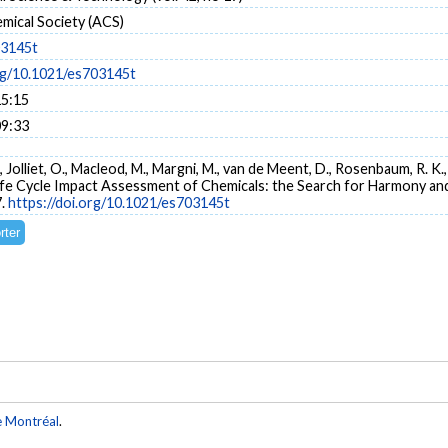
mical Society (ACS)
03145t
org/10.1021/es703145t
15:15
09:33
., Jolliet, O., Macleod, M., Margni, M., van de Meent, D., Rosenbaum, R. K
Life Cycle Impact Assessment of Chemicals: the Search for Harmony a
7.
https://doi.org/10.1021/es703145t
e Montréal
.