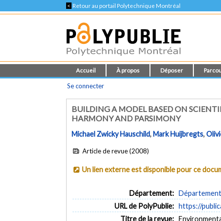
<
Retour au portail Polytechnique Montréal
Accueil
À propos
Déposer
Parcou
Se connecter
BUILDING A MODEL BASED ON SCIENTI
HARMONY AND PARSIMONY
Michael Zwicky Hauschild
,
Mark Huijbregts
,
Olivi
Article de revue (2008)
Un lien externe est disponible pour ce doc
Département:
Département 
URL de PolyPublie:
https://publi
Titre de la revue:
Environmental