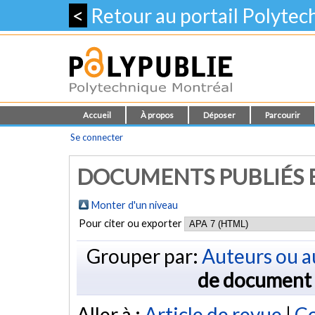
<
Retour au portail Polyte
Accueil
À propos
Déposer
Parcourir
Se connecter
DOCUMENTS PUBLIÉS E
Monter d'un niveau
Pour citer ou exporter
Grouper par:
Auteurs ou a
de document
Aller à :
Article de revue
|
Co