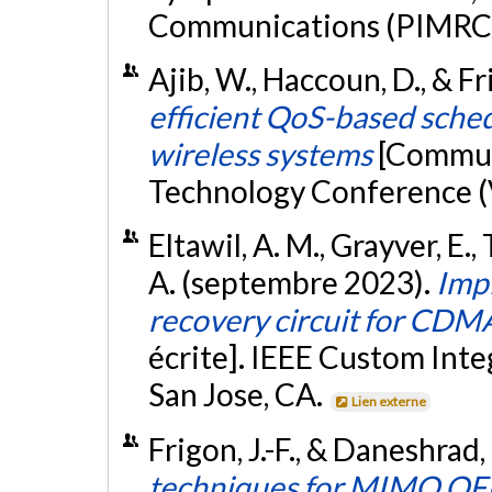
Communications (PIMRC 2
Ajib, W., Haccoun, D., & F
efficient QoS-based sche
wireless systems
[Communi
Technology Conference (V
Eltawil, A. M., Grayver, E., 
A. (septembre 2023).
Impl
recovery circuit for CDMA
écrite]. IEEE Custom Int
San Jose, CA.
Lien externe
Frigon, J.-F., & Daneshrad
techniques for MIMO OFD