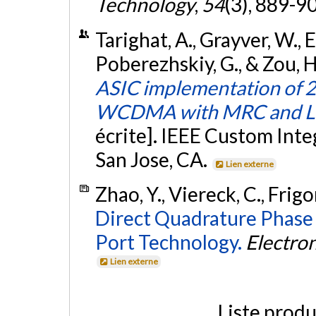
Technology
,
54
(3), 889-9
Tarighat, A., Grayver, W., El
Poberezhskiy, G., & Zou, 
ASIC implementation of 
WCDMA with MRC and LMS
écrite]. IEEE Custom Int
San Jose, CA.
Lien externe
Zhao, Y., Viereck, C., Frigon
Direct Quadrature Phase 
Port Technology.
Electron
Lien externe
Liste produ