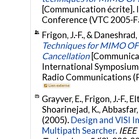
[Communication écrite]. 
Conference (VTC 2005-Fal
Frigon, J.-F., & Daneshrad
Techniques for MIMO OF
Cancellation
[Communicat
International Symposium 
Radio Communications (P
Lien externe
Grayver, E., Frigon, J.-F., El
Shoarinejad, K., Abbasfar, 
(2005).
Design and VlSI
Multipath Searcher.
IEEE 