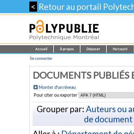
<
Retour au portail Polyte
Accueil
À propos
Déposer
Parcourir
Se connecter
DOCUMENTS PUBLIÉS E
Monter d'un niveau
Pour citer ou exporter
Grouper par:
Auteurs ou a
de document
Aller à :
Département de gén